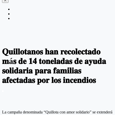
X
𝐐𝐮𝐢𝐥𝐥𝐨𝐭𝐚𝐧𝐨𝐬 𝐡𝐚𝐧 𝐫𝐞𝐜𝐨𝐥𝐞𝐜𝐭𝐚𝐝𝐨
𝐦á𝐬 𝐝𝐞 𝟏𝟒 𝐭𝐨𝐧𝐞𝐥𝐚𝐝𝐚𝐬 𝐝𝐞 𝐚𝐲𝐮𝐝𝐚
𝐬𝐨𝐥𝐢𝐝𝐚𝐫𝐢𝐚 𝐩𝐚𝐫𝐚 𝐟𝐚𝐦𝐢𝐥𝐢𝐚𝐬
𝐚𝐟𝐞𝐜𝐭𝐚𝐝𝐚𝐬 𝐩𝐨𝐫 𝐥𝐨𝐬 𝐢𝐧𝐜𝐞𝐧𝐝𝐢𝐨𝐬
La campaña denominada “Quillota con amor solidario” se extenderá