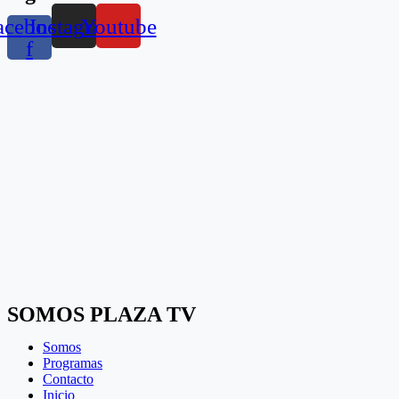
acebook-
Instagram
Youtube
f
SOMOS PLAZA TV
Somos
Programas
Contacto
Inicio