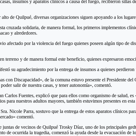
as, insumos y aparatos clínicos a causa del fuego, recibieron sillas de
 alto de Quilpué, diversas organizaciones siguen apoyando a los lugare
a cruzada solidaria, de manera formal, los primeros implementos clínico
acao y alrededores.
vio afectado por la violencia del fuego quienes poseen algún tipo de d
o en terreno y de manera formal este beneficio, quienes expresaron emo
festó su agradecimiento por la entrega de insumos a quienes perdieron 
sonas con Discapacidad», de la comuna estuvo presente el Presidente d
 poder salir de nuestra casas, y tener autonomía», comentó.
n Carlos Fuentes, explicó que para ellos como organismo de salud, es «
os para nuestros adultos mayores, también estuvimos presentes en esta
Sra. Nicole Parra, sostuvo que la entrega de estos aparatos clínicos par
 mercado» comentó.
untas de vecinos de Quilpué Trosky Díaz, uno de los principales gedtor
nto de ocurrida la tragedia, comenzó la ayuda desde la evacuación de 