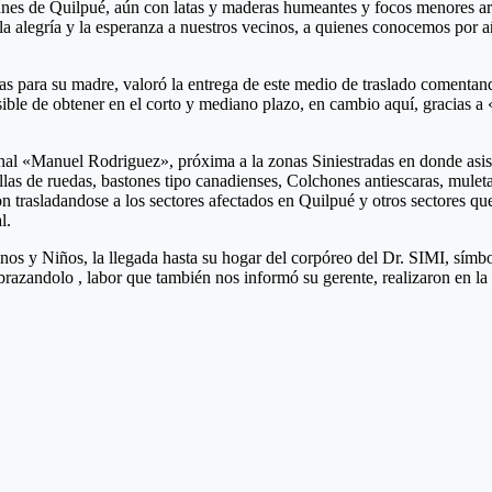
es de Quilpué, aún con latas y maderas humeantes y focos menores ardi
a alegría y la esperanza a nuestros vecinos, a quienes conocemos por añ
edas para su madre, valoró la entrega de este medio de traslado coment
ible de obtener en el corto y mediano plazo, en cambio aquí, gracias 
inal «Manuel Rodriguez», próxima a la zonas Siniestradas en donde asis
illas de ruedas, bastones tipo canadienses, Colchones antiescaras, mule
n trasladandose a los sectores afectados en Quilpué y otros sectores qu
l.
inos y Niños, la llegada hasta su hogar del corpóreo del Dr. SIMI, símb
abrazandolo , labor que también nos informó su gerente, realizaron en l