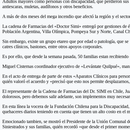
Adultos mayores como personas con discapacidad, que perdieron sus cas
antiescaras, muletas, audífonos y otros beneficios.
A más de dos meses del mega incendio que afectó la región y el sector
La cadena de Farmacias del «Doctor Simi» entregó por gestiones de ést
Población Argentina, Villa Olímpica, Pompeya Sur y Norte, Canal Ch
Sin embargo, existe un grupo etareo que por edad o patología, que se 
catres clínicos, bastones, entre otros apoyos corporales.
Es por ello, que desde la semana pasada, 50 familias estan recibiend
Miguel Cisternas coordinador ejecutivo de «Levántate Quilpué», mani
En el acto de entrega de parte de estos «Aparatos Clínicos para per
quién valoró el acuerdo y «precisó que esto nos permite desplazarnos,
El representante de la Cadena de Farmacias del Dr. SIMI en Chile, Jua
dolorosos, pero debemos salir adelante, son implementos muy necesari
En esta línea la vocera de la Fundación Chilena para la Discapacidad, 
quehaceres diarios teniendo en cuenta que tienen un alto costo en el
Emocionado tambien, se mostró el Presidente de la Unión Comunal de j
Siniestrados y sus familias, quién recordó «que desde el primer mome