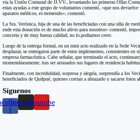
via la Unión Comunal de JJ.VV., levantando las primeras Ollas Comun
estas ayudas a este grupo de voluntarios comentó, «que nos devuelve l
aparatos médicos, es tremendo», comentó.
La Sra. Verónica, hija de una de las beneficiadas con una silla de ru
ende esta donación es de mucho alivio para nosotros» comentó, impos
concreta y de muy buena calidad, no lo.podiamos creer.
Luego de la entrega formal, en un mini acto realizado en la Sede Vec
desplazar, se entregaron parte de estos implementos, consistentes en s
empresa farmacéutica. Cabe señalar, que terminado el acto, continuaro
momentáneamente, tras ser arrasados sus lugares de residencia habitua
Finalmente, con incredulidad, sorpresa y alegría, sorprendía a los Vec
beneficiados de Quilpué, quienes corrian a abrazarlo y sacarse fotos 
Síguenos
acebook-
Instagram
Youtube
f