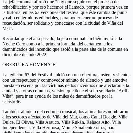
La jefa comunal afirmó que “hay que seguir con el proceso de
rehabilitación y por eso hacemos el llamado, porque primera vez en
la historia, en las 63 versiones del festival que éste cambia de punta
y cabo en términos editoriales, para poder tener un proceso de
recaudación, ser solidario y conectarse con la ciudad de Viña del
Mar”.
Recordar que el año pasado, la jefa comunal también invitó a la
Noche Cero como a la primera jornada del certamen, a los
damnificados del incendio que asoló a la parte alta de la comuna en
diciembre del año 2022.
OBERTURA HOMENAJE
La edición 63 del Festival inició con una obertura austera y silente,
con un respetuoso y conmovedor minuto de silencio y una emotiva
puesta en escena por las víctimas de los incendios que afectaron a la
ciudad y a otras comunas, versión que tiene el sello solidario “Arriba
Viña”, para ir en ayuda de los miles de damnificados por la
catástrofe.
También al inicio del certamen musical, los animadores nombraron
a los sectores afectados de Viña del Mar, como Canal Beagle, Villa
Dulce, El Olivar, Villa Arauco, Villa Rukán, Reñaca Alto, Villa
Independencia, Villa Hermosa, Monte Sinaí entre otros, para
visibilizar a las comunidades que resultaron afectadas por el