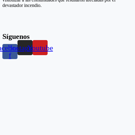
devastador incendio.
Síguenos
acebook-
Instagram
Youtube
f