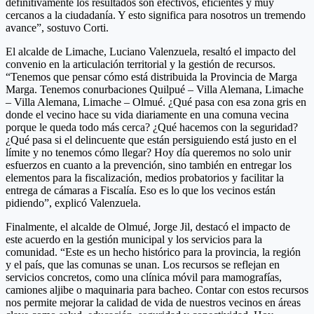
definitivamente los resultados son efectivos, eficientes y muy
cercanos a la ciudadanía. Y esto significa para nosotros un tremendo
avance”, sostuvo Corti.
El alcalde de Limache, Luciano Valenzuela, resaltó el impacto del
convenio en la articulación territorial y la gestión de recursos.
“Tenemos que pensar cómo está distribuida la Provincia de Marga
Marga. Tenemos conurbaciones Quilpué – Villa Alemana, Limache
– Villa Alemana, Limache – Olmué. ¿Qué pasa con esa zona gris en
donde el vecino hace su vida diariamente en una comuna vecina
porque le queda todo más cerca? ¿Qué hacemos con la seguridad?
¿Qué pasa si el delincuente que están persiguiendo está justo en el
límite y no tenemos cómo llegar? Hoy día queremos no solo unir
esfuerzos en cuanto a la prevención, sino también en entregar los
elementos para la fiscalización, medios probatorios y facilitar la
entrega de cámaras a Fiscalía. Eso es lo que los vecinos están
pidiendo”, explicó Valenzuela.
Finalmente, el alcalde de Olmué, Jorge Jil, destacó el impacto de
este acuerdo en la gestión municipal y los servicios para la
comunidad. “Este es un hecho histórico para la provincia, la región
y el país, que las comunas se unan. Los recursos se reflejan en
servicios concretos, como una clínica móvil para mamografías,
camiones aljibe o maquinaria para bacheo. Contar con estos recursos
nos permite mejorar la calidad de vida de nuestros vecinos en áreas