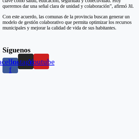
clave como salud, educación, seguridad y conectividad. Hoy
queremos dar una señal clara de unidad y colaboración”, afirmó Jil.
Con este acuerdo, las comunas de la provincia buscan generar un
modelo de gestión colaborativo que permita optimizar los recursos
municipales y mejorar la calidad de vida de sus habitantes.
Síguenos
acebook-
Instagram
Youtube
f