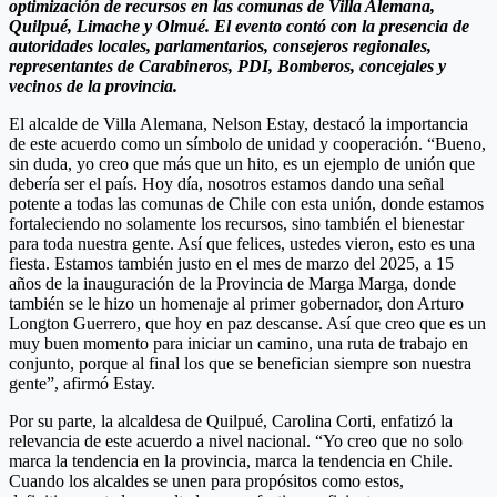
optimización de recursos en las comunas de Villa Alemana,
Quilpué, Limache y Olmué. El evento contó con la presencia de
autoridades locales, parlamentarios, consejeros regionales,
representantes de Carabineros, PDI, Bomberos, concejales y
vecinos de la provincia.
El alcalde de Villa Alemana, Nelson Estay, destacó la importancia
de este acuerdo como un símbolo de unidad y cooperación. “Bueno,
sin duda, yo creo que más que un hito, es un ejemplo de unión que
debería ser el país. Hoy día, nosotros estamos dando una señal
potente a todas las comunas de Chile con esta unión, donde estamos
fortaleciendo no solamente los recursos, sino también el bienestar
para toda nuestra gente. Así que felices, ustedes vieron, esto es una
fiesta. Estamos también justo en el mes de marzo del 2025, a 15
años de la inauguración de la Provincia de Marga Marga, donde
también se le hizo un homenaje al primer gobernador, don Arturo
Longton Guerrero, que hoy en paz descanse. Así que creo que es un
muy buen momento para iniciar un camino, una ruta de trabajo en
conjunto, porque al final los que se benefician siempre son nuestra
gente”, afirmó Estay.
Por su parte, la alcaldesa de Quilpué, Carolina Corti, enfatizó la
relevancia de este acuerdo a nivel nacional. “Yo creo que no solo
marca la tendencia en la provincia, marca la tendencia en Chile.
Cuando los alcaldes se unen para propósitos como estos,