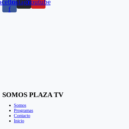
acebook-
Instagram
Youtube
f
SOMOS PLAZA TV
Somos
Programas
Contacto
Inicio