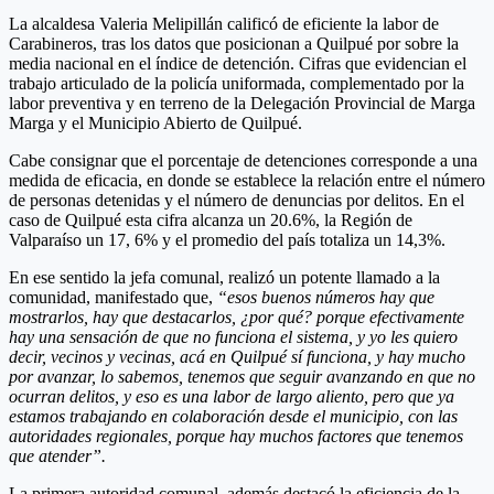
La alcaldesa Valeria Melipillán calificó de eficiente la labor de
Carabineros, tras los datos que posicionan a Quilpué por sobre la
media nacional en el índice de detención. Cifras que evidencian el
trabajo articulado de la policía uniformada, complementado por la
labor preventiva y en terreno de la Delegación Provincial de Marga
Marga y el Municipio Abierto de Quilpué.
Cabe consignar que el porcentaje de detenciones corresponde a una
medida de eficacia, en donde se establece la relación entre el número
de personas detenidas y el número de denuncias por delitos. En el
caso de Quilpué esta cifra alcanza un 20.6%, la Región de
Valparaíso un 17, 6% y el promedio del país totaliza un 14,3%.
En ese sentido la jefa comunal, realizó un potente llamado a la
comunidad, manifestado que,
“esos buenos números hay que
mostrarlos, hay que destacarlos, ¿por qué? porque efectivamente
hay una sensación de que no funciona el sistema, y yo les quiero
decir, vecinos y vecinas, acá en Quilpué sí funciona, y hay mucho
por avanzar, lo sabemos, tenemos que seguir avanzando en que no
ocurran delitos, y eso es una labor de largo aliento, pero que ya
estamos trabajando en colaboración desde el municipio, con las
autoridades regionales, porque hay muchos factores que tenemos
que atender”.
La primera autoridad comunal, además destacó la eficiencia de la