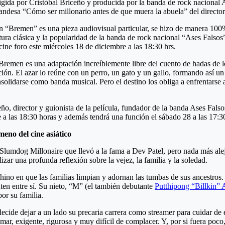
rigida por Cristóbal Briceño y producida por la banda de rock nacional A
ilandesa “Cómo ser millonario antes de que muera la abuela” del director
n “Bremen” es una pieza audiovisual particular, se hizo de manera 100%
atura clásica y la popularidad de la banda de rock nacional “Ases Falso
ne foro este miércoles 18 de diciembre a las 18:30 hrs.
 Bremen es una adaptación increíblemente libre del cuento de hadas d
ción. El azar lo reúne con un perro, un gato y un gallo, formando así 
olidarse como banda musical. Pero el destino los obliga a enfrentarse 
eño, director y guionista de la película, fundador de la banda Ases Fal
e a las 18:30 horas y además tendrá una función el sábado 28 a las 17:3
eno del cine asiático
a Slumdog Millonaire que llevó a la fama a Dev Patel, pero nada más alej
izar una profunda reflexión sobre la vejez, la familia y la soledad.
chino en que las familias limpian y adornan las tumbas de sus ancestro
ten entre sí. Su nieto, “M” (​​el también debutante
Putthipong “Billkin” 
or su familia.
de dejar a un lado su precaria carrera como streamer para cuidar de el
omar, exigente, rigurosa y muy difícil de complacer. Y, por si fuera poc