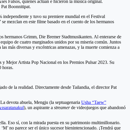
ses Falsos, quienes actúan e hicieron la música original.
 Pat Boonnitipat.
 independiente y tuvo su premiere mundial en el Festival
s” se mezclan en este filme basado en el cuento de los hermanos
e los hermanos Grimm, Die Bremer Stadtmusikanten. Al enterarse de
un equipo de cuatro marginados unidos por su miseria común. Juntos
a las más diversas y excéntricas amenazas, y la muerte comienza a
sos y Mejor Artista Pop Nacional en los Premios Pulsar 2023. Su
0 horas.
ado de la realidad. Directamente desde Tailandia, el director Pat
s. La devota abuela, Mengju (la septuagenaria
Usha “Taew”
Assaratanakul
), un aspirante a
streamer
de videojuegos que abandonó
la. Eso sí, con la mirada puesta en su patrimonio multimillonario.
o, ‘M’ no parece ser el único sucesor bienintencionado. ¡Tendrá que