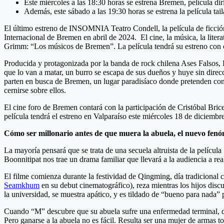
Este miércoles a las 18:30 horas se estrena Bremen, película di
Además, este sábado a las 19:30 horas se estrena la película ta
El último estreno de INSOMNIA Teatro Condell, la película de ficció
Internacional de Bremen en abril de 2024. El cine, la música, la liter
Grimm: “Los músicos de Bremen”. La película tendrá su estreno con ci
Producida y protagonizada por la banda de rock chilena Ases Falsos,
que lo van a matar, un burro se escapa de sus dueños y huye sin direc
parten en busca de Bremen, un lugar paradisíaco donde pretenden cons
cernirse sobre ellos.
El cine foro de Bremen contará con la participación de Cristóbal Bric
película tendrá el estreno en Valparaíso este miércoles 18 de diciembr
Cómo ser millonario antes de que muera la abuela, el nuevo fenóm
La mayoría pensará que se trata de una secuela altruista de la películ
Boonnitipat nos trae un drama familiar que llevará a la audiencia a real
El filme comienza durante la festividad de Qingming, día tradicional 
Seamkhum
en su debut cinematográfico), reza mientras los hijos discu
la universidad, se muestra apático, y es tildado de “bueno para nada” p
Cuando “M” descubre que su abuela sufre una enfermedad terminal, deci
Pero ganarse a la abuela no es fácil. Resulta ser una mujer de armas t