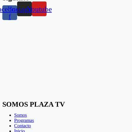
acebook-
Instagram
Youtube
f
SOMOS PLAZA TV
Somos
Programas
Contacto
Inicio