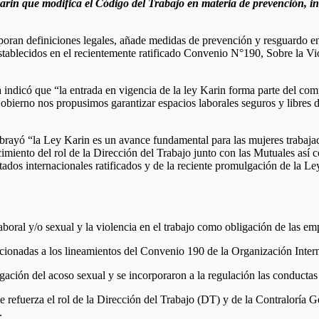
 karin que modifica el Código del Trabajo en materia de prevención, in
poran definiciones legales, añade medidas de prevención y resguardo en
ablecidos en el recientemente ratificado Convenio N°190, Sobre la Vio
 indicó que “la entrada en vigencia de la ley Karin forma parte del co
ierno nos propusimos garantizar espacios laborales seguros y libres de 
rayó “la Ley Karin es un avance fundamental para las mujeres trabajado
cimiento del rol de la Dirección del Trabajo junto con las Mutuales así 
ados internacionales ratificados y de la reciente promulgación de la Ley
oral y/o sexual y la violencia en el trabajo como obligación de las em
acionadas a los lineamientos del Convenio 190 de la Organización Intern
ción del acoso sexual y se incorporaron a la regulación las conductas d
 refuerza el rol de la Dirección del Trabajo (DT) y de la Contraloría 
.