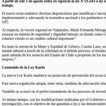
A partir de este 1 de agosto entra en vigencia la ley N°21.643 o ley
trabajo.
El nuevo texto establece diversas disposiciones que modifican e incor
implementando y adecuando la normativa nacional a los parámetros est
OIT.
Al respecto, la vocera regional en Valparaíso, María Fernanda Moraga
avanzar en materia de seguridad y dignidad laboral, en donde como Gob
estamos viendo es un cambio cultural importante”
En tanto la seremi de la Mujer y Equidad de Género, Camila Lazo, sub
mundo laboral a través de la celeridad en el debido proceso, el fortale
parte además de los avances del Estado de Chile a propósito de los trat
mujeres.”
Contenido de la Ley Karin
La nueva Ley Karin establece un protocolo de prevención del acoso lab
Esta nueva regulación adopta, entre otras, medidas de adecuación rel
También se avanzó en el perfeccionamiento de los procesos de investiga
Al mismo tiempo, con las modificaciones realizadas por el Gobierno se
investigación, con el objetivo de dar garantías a los y las denunciantes