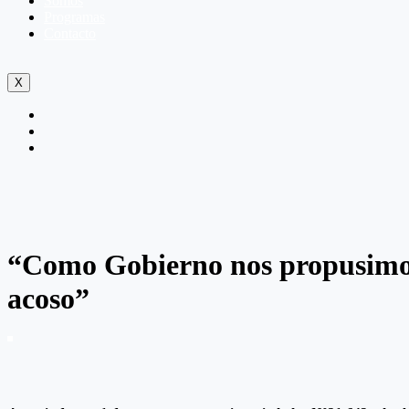
Somos
Programas
Contacto
X
“Como Gobierno nos propusimos a
acoso”