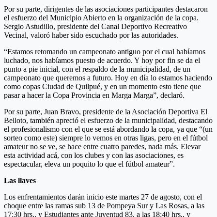
Por su parte, dirigentes de las asociaciones participantes destacaron
el esfuerzo del Municipio Abierto en la organización de la copa.
Sergio Astudillo, presidente del Canal Deportivo Recreativo
Vecinal, valoró haber sido escuchado por las autoridades.
“Estamos retomando un campeonato antiguo por el cual habíamos
luchado, nos habíamos puesto de acuerdo. Y hoy por fin se da el
punto a pie inicial, con el respaldo de la municipalidad, de un
campeonato que queremos a futuro. Hoy en día lo estamos haciendo
como copas Ciudad de Quilpué, y en un momento esto tiene que
pasar a hacer la Copa Provincia en Marga Marga”, declaró.
Por su parte, Juan Bravo, presidente de la Asociación Deportiva El
Belloto, también apreció el esfuerzo de la municipalidad, destacando
el profesionalismo con el que se está abordando la copa, ya que “(un
sorteo como este) siempre lo vemos en otras ligas, pero en el fútbol
amateur no se ve, se hace entre cuatro paredes, nada más. Elevar
esta actividad acá, con los clubes y con las asociaciones, es
espectacular, eleva un poquito lo que el fútbol amateur”.
Las llaves
Los enfrentamientos darán inicio este martes 27 de agosto, con el
choque entre las ramas sub 13 de Pompeya Sur y Las Rosas, a las
17:30 hrs., y Estudiantes ante Juventud 83, a las 18:40 hrs., y