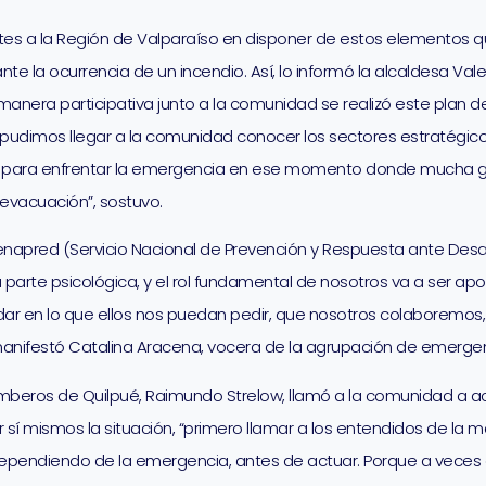
tes a la Región de Valparaíso en disponer de estos elementos 
 la ocurrencia de un incendio. Así, lo informó la alcaldesa Valer
anera participativa junto a la comunidad se realizó este plan 
s pudimos llegar a la comunidad conocer los sectores estratégico
ron para enfrentar la emergencia en ese momento donde mucha 
evacuación”, sostuvo.
Senapred (Servicio Nacional de Prevención y Respuesta ante De
 parte psicológica, y el rol fundamental de nosotros va a ser apoy
ar en lo que ellos nos puedan pedir, que nosotros colaboremos, 
, manifestó Catalina Aracena, vocera de la agrupación de emergen
mberos de Quilpué, Raimundo Strelow, llamó a la comunidad a a
 sí mismos la situación, “primero llamar a los entendidos de la 
 dependiendo de la emergencia, antes de actuar. Porque a vec