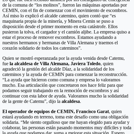
de la comuna de “los molinos”, fueron las máquinas aportadas por
CEMIN, con el fin de comenzar con el movimiento de escombros.
Así miso lo explicó el alcalde catemino, quien contó que “es
maquinaria propia de la minería, y Minera Cemin se puso a
disposición desde el primer momento en esta catástrofe. Ellos
pusieron la tolva, el cargador y el camión aljibe. La empresa quiso a
estar el proceso de remover escombros. Estamos ayudando a
nuestros hermanos y hermanas de Villa Alemana y traemos el
corazón solidario de todos los cateminos”.
Quien se mostró esperanzada por la ayuda venida desde Catemu,
fue
la alcaldesa de Villa Alemana, Javiera Toledo
, quien
agradeció la gestión del alcalde Díaz, a la solidaridad de los
cateminos y la ayuda de CEMIN para comenzar la reconstrucción.
“La ayuda que hicieron como comuna y empresa lo valoramos
mucho. Esa articulación que concretaron nos hace feliz para que
podamos seguir trabajando en la remoción de escombros y así
continuar con esta labor de ayuda. Valoramos mucho la solidaridad
de la gente de Catemu”, dijo la
alcaldesa
.
El operador de equipos de CEMIN, Francisco Garat
, quien
estará ayudando en terreno, toma este desafío como una obligación
solidaria. “Me siento orgulloso que me hayan elegido para ayudar y
colaborar, las personas están pasando momentos muy difíciles y toda
la ayuda que podamos dar, suma a mejorar esta situación. Espero