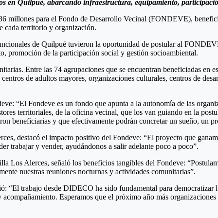
s en Quilpué, abarcando infraestructura, equipamiento, participació
6 millones para el Fondo de Desarrollo Vecinal (FONDEVE), beneficia
 cada territorio y organización.
y funcionales de Quilpué tuvieron la oportunidad de postular al FONDE
, promoción de la participación social y gestión socioambiental.
tarias. Entre las 74 agrupaciones que se encuentran beneficiadas en es
entros de adultos mayores, organizaciones culturales, centros de desarr
deve: “El Fondeve es un fondo que apunta a la autonomía de las organi
ores territoriales, de la oficina vecinal, que los van guiando en la pos
ron beneficiarias y que efectivamente podrán concretar un sueño, un pr
es, destacó el impacto positivo del Fondeve: “El proyecto que ganamos
er trabajar y vender, ayudándonos a salir adelante poco a poco”.
 Villa Los Alerces, señaló los beneficios tangibles del Fondeve: “Postu
amente nuestras reuniones nocturnas y actividades comunitarias”.
ió: “El trabajo desde DIDECO ha sido fundamental para democratizar l
 y acompañamiento. Esperamos que el próximo año más organizaciones pu