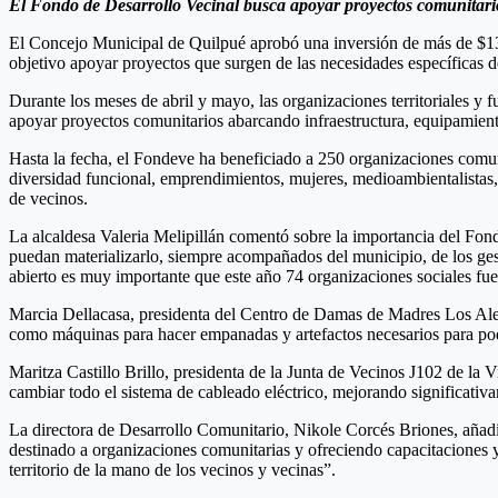
El Fondo de Desarrollo Vecinal busca apoyar proyectos comunitario
El Concejo Municipal de Quilpué aprobó una inversión de más de $13
objetivo apoyar proyectos que surgen de las necesidades específicas de
Durante los meses de abril y mayo, las organizaciones territoriales 
apoyar proyectos comunitarios abarcando infraestructura, equipamiento
Hasta la fecha, el Fondeve ha beneficiado a 250 organizaciones comuni
diversidad funcional, emprendimientos, mujeres, medioambientalistas, c
de vecinos.
La alcaldesa Valeria Melipillán comentó sobre la importancia del Fon
puedan materializarlo, siempre acompañados del municipio, de los gest
abierto es muy importante que este año 74 organizaciones sociales fue
Marcia Dellacasa, presidenta del Centro de Damas de Madres Los Alerc
como máquinas para hacer empanadas y artefactos necesarios para pod
Maritza Castillo Brillo, presidenta de la Junta de Vecinos J102 de la
cambiar todo el sistema de cableado eléctrico, mejorando significativ
La directora de Desarrollo Comunitario, Nikole Corcés Briones, añad
destinado a organizaciones comunitarias y ofreciendo capacitaciones
territorio de la mano de los vecinos y vecinas”.