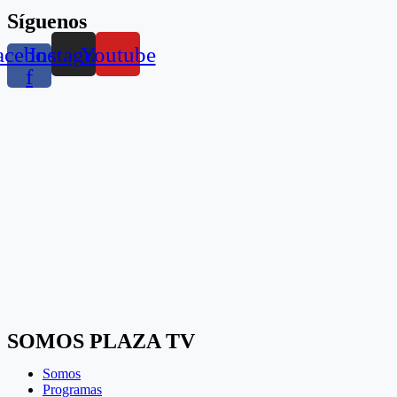
Síguenos
acebook-
Instagram
Youtube
f
SOMOS PLAZA TV
Somos
Programas