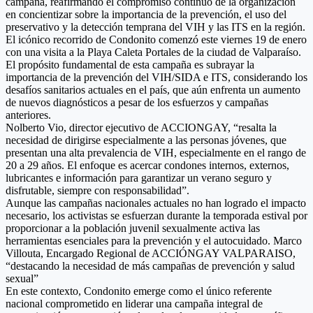
campaña, reafirmando el compromiso continuo de la organización
en concientizar sobre la importancia de la prevención, el uso del
preservativo y la detección temprana del VIH y las ITS en la región.
El icónico recorrido de Condonito comenzó este viernes 19 de enero
con una visita a la Playa Caleta Portales de la ciudad de Valparaíso.
El propósito fundamental de esta campaña es subrayar la
importancia de la prevención del VIH/SIDA e ITS, considerando los
desafíos sanitarios actuales en el país, que aún enfrenta un aumento
de nuevos diagnósticos a pesar de los esfuerzos y campañas
anteriores.
Nolberto Vio, director ejecutivo de ACCIONGAY, “resalta la
necesidad de dirigirse especialmente a las personas jóvenes, que
presentan una alta prevalencia de VIH, especialmente en el rango de
20 a 29 años. El enfoque es acercar condones internos, externos,
lubricantes e información para garantizar un verano seguro y
disfrutable, siempre con responsabilidad”.
Aunque las campañas nacionales actuales no han logrado el impacto
necesario, los activistas se esfuerzan durante la temporada estival por
proporcionar a la población juvenil sexualmente activa las
herramientas esenciales para la prevención y el autocuidado. Marco
Villouta, Encargado Regional de ACCIÓNGAY VALPARAISO,
“destacando la necesidad de más campañas de prevención y salud
sexual”
En este contexto, Condonito emerge como el único referente
nacional comprometido en liderar una campaña integral de