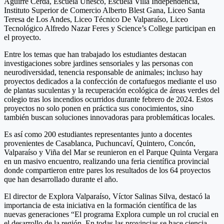
Aguirre Cerda, Escuela Unesco, Escuela Villa Independencia,
Instituto Superior de Comercio Alberto Blest Gana, Liceo Santa
Teresa de Los Andes, Liceo Técnico De Valparaíso, Liceo
Tecnológico Alfredo Nazar Feres y Science’s College participan en
el proyecto.
Entre los temas que han trabajado los estudiantes destacan
investigaciones sobre jardines sensoriales y las personas con
neurodiversidad, tenencia responsable de animales; incluso hay
proyectos dedicados a la confección de cortafuegos mediante el uso
de plantas suculentas y la recuperación ecológica de áreas verdes del
colegio tras los incendios ocurridos durante febrero de 2024. Estos
proyectos no solo ponen en práctica sus conocimientos, sino
también buscan soluciones innovadoras para problemáticas locales.
Es así como 200 estudiantes representantes junto a docentes
provenientes de Casablanca, Puchuncaví, Quintero, Concón,
Valparaíso y Viña del Mar se reunieron en el Parque Quinta Vergara
en un masivo encuentro, realizando una feria científica provincial
donde compartieron entre pares los resultados de los 64 proyectos
que han desarrollado durante el año.
El director de Explora Valparaíso, Víctor Salinas Silva, destacó la
importancia de esta iniciativa en la formación científica de las
nuevas generaciones “El programa Explora cumple un rol crucial en
el desarrollo de la región. En todas las provincias se hace ciencia