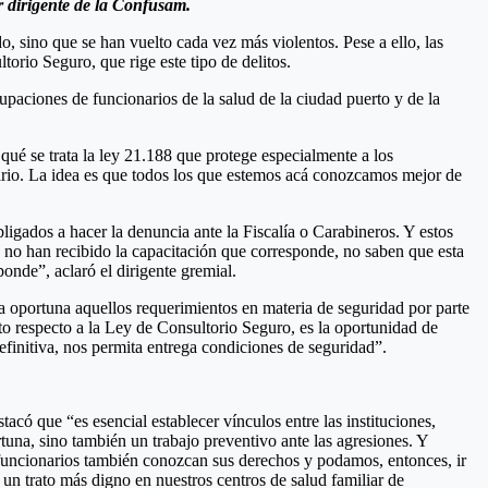
r dirigente de la Confusam.
, sino que se han vuelto cada vez más violentos. Pese a ello, las
rio Seguro, que rige este tipo de delitos.
paciones de funcionarios de la salud de la ciudad puerto y de la
ué se trata la ley 21.188 que protege especialmente a los
nario. La idea es que todos los que estemos acá conozcamos mejor de
bligados a hacer la denuncia ante la Fiscalía o Carabineros. Y estos
ue no han recibido la capacitación que corresponde, no saben que esta
onde”, aclaró el dirigente gremial.
a oportuna aquellos requerimientos en materia de seguridad por parte
respecto a la Ley de Consultorio Seguro, es la oportunidad de
efinitiva, nos permita entrega condiciones de seguridad”.
acó que “es esencial establecer vínculos entre las instituciones,
na, sino también un trabajo preventivo ante las agresiones. Y
 funcionarios también conozcan sus derechos y podamos, entonces, ir
un trato más digno en nuestros centros de salud familiar de