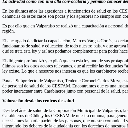
La actividad contó con una alta convocatoria y permitió conocer det
En los últimos años las agresiones a funcionarios de salud en los CES
denuncias de estos casos son pocas y los agresores no siempre son co
Es por ello que en Valparaíso se realizó una capacitación a personal 
región.
El encargado de dictar la capacitación, Marcos Vargas Cortés, secret
funcionarios de salud y educación de todo nuestro país, y que agrava 
qué se trata esta ley y así nos podamos complementar para poder hac
El dirigente profundizó y explicó que en esta ley uno de sus protagonis
últimos son los otros actores relevantes, que al recibir las denuncias
ley existe. Lo que a nosotros nos interesa es que los carabineros reci
Para el Subprefecto de Valparaíso, Teniente Coronel Carlos Meza, est
de personal de salud de los CESFAM. Encontramos que es una instanc
poder interactuar entre Carabineros junto con personal de la salud, pa
Valoración desde los centros de salud
Desde el área de salud de la Corporación Municipal de Valparaíso, la c
Carabineros de Chile y los CESFAM de nuestra comuna, para generar un
necesitamos la participación de las personas, que nuestra comunidad 
integrando los deberes de la ciudadanía con los derechos de nuestros 