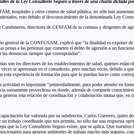
alles de la Ley Consultorio Seguro a través de una charla dictada po
FAM, hospitales y otros centros de salud pública, no sólo han aumentado
ndenados, esto debido al desconocimiento de la denominada Ley Consulto
de Carabineros, directores de CESFAM de la comuna y dirigentes de agru
ario general de la CONFUSAM, explicó que “la finalidad es exponer de q
las penas a las personas que cometen el delito de agresión a un funcio
er las denuncias siempre que correspondan”.
tas son los directores de los establecimientos de salud, quienes están o
 “a veces se apersonan en el consultorio, pero muchas veces, debido a q
ban esta experiencia de formación para que lo puedan hacer como corresp
a actividad es importante “primordialmente, para poder atender en form
ia sumamente provechosa en donde, además de compartir conocimiento 
ra generar esta relación de coordinación y colaboración mutua que, en d
apacitación fue valorada por su subdirector, Carlos Guerrero, quien dest
 trabajo coordinado que nos permita, no sólo dar una respuesta oportu
sepa que la Ley Consultorio Seguro existe, que se aplica. Que nuestros
funcionarios para generar ambientes de trabajo mucho más seguros, con 