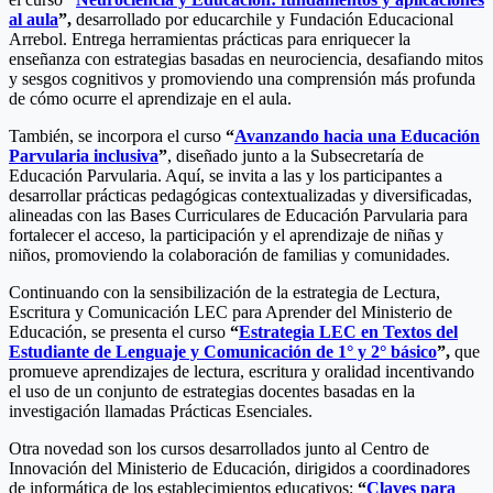
al aula
”,
desarrollado por educarchile y Fundación Educacional
Arrebol. Entrega herramientas prácticas para enriquecer la
enseñanza con estrategias basadas en neurociencia, desafiando mitos
y sesgos cognitivos y promoviendo una comprensión más profunda
de cómo ocurre el aprendizaje en el aula.
También, se incorpora el curso
“
Avanzando hacia una Educación
Parvularia inclusiva
”
, diseñado junto a la Subsecretaría de
Educación Parvularia. Aquí, se invita a las y los participantes a
desarrollar prácticas pedagógicas contextualizadas y diversificadas,
alineadas con las Bases Curriculares de Educación Parvularia para
fortalecer el acceso, la participación y el aprendizaje de niñas y
niños, promoviendo la colaboración de familias y comunidades.
Continuando con la sensibilización de la estrategia de Lectura,
Escritura y Comunicación LEC para Aprender del Ministerio de
Educación, se presenta el curso
“
Estrategia LEC en Textos del
Estudiante de Lenguaje y Comunicación de 1° y 2° básico
”,
que
promueve aprendizajes de lectura, escritura y oralidad incentivando
el uso de un conjunto de estrategias docentes basadas en la
investigación llamadas Prácticas Esenciales.
Otra novedad son los cursos desarrollados junto al Centro de
Innovación del Ministerio de Educación, dirigidos a coordinadores
de informática de los establecimientos educativos:
“
Claves para