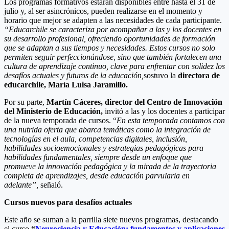
Los programas formativos estarán disponibles entre hasta el 31 de
julio y, al ser asincrónicos, pueden realizarse en el momento y
horario que mejor se adapten a las necesidades de cada participante.
“Educarchile se caracteriza por acompañar a las y los docentes en
su desarrollo profesional, ofreciendo oportunidades de formación
que se adaptan a sus tiempos y necesidades. Estos cursos no solo
permiten seguir perfeccionándose, sino que también fortalecen una
cultura de aprendizaje continuo, clave para enfrentar con solidez los
desafíos actuales y futuros de la educación,
sostuvo la
directora de
educarchile, María Luisa Jaramillo.
Por su parte,
Martín Cáceres, director del Centro de Innovación
del Ministerio de Educación,
invitó a las y los docentes a participar
de la nueva temporada de cursos. “
En esta temporada contamos con
una nutrida oferta que abarca temáticas como la integración de
tecnologías en el aula, competencias digitales, inclusión,
habilidades socioemocionales y estrategias pedagógicas para
habilidades fundamentales, siempre desde un enfoque que
promueve la innovación pedagógica y la mirada de la trayectoria
completa de aprendizajes, desde educación parvularia en
adelante”,
señaló.
Cursos nuevos para desafíos actuales
Este año se suman a la parrilla siete nuevos programas, destacando
el curso
“
Neurociencia y Educación: fundamentos y aplicaciones