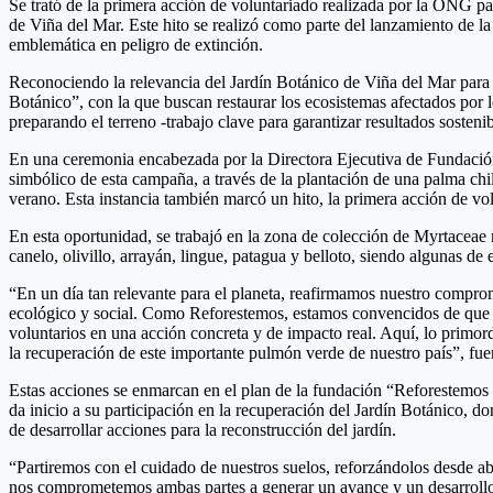
Se trató de la primera acción de voluntariado realizada por la ONG pa
de Viña del Mar. Este hito se realizó como parte del lanzamiento de l
emblemática en peligro de extinción.
Reconociendo la relevancia del Jardín Botánico de Viña del Mar para
Botánico”, con la que buscan restaurar los ecosistemas afectados por
preparando el terreno -trabajo clave para garantizar resultados sostenib
En una ceremonia encabezada por la Directora Ejecutiva de Fundación 
simbólico de esta campaña, a través de la plantación de una palma chil
verano. Esta instancia también marcó un hito, la primera acción de vo
En esta oportunidad, se trabajó en la zona de colección de Myrtaceae n
canelo, olivillo, arrayán, lingue, patagua y belloto, siendo algunas d
“En un día tan relevante para el planeta, reafirmamos nuestro comprom
ecológico y social. Como Reforestemos, estamos convencidos de que la 
voluntarios en una acción concreta y de impacto real. Aquí, lo primor
la recuperación de este importante pulmón verde de nuestro país”, fu
Estas acciones se enmarcan en el plan de la fundación “Reforestemos 
da inicio a su participación en la recuperación del Jardín Botánico, do
de desarrollar acciones para la reconstrucción del jardín.
“Partiremos con el cuidado de nuestros suelos, reforzándolos desde ab
nos comprometemos ambas partes a generar un avance y un desarrollo 