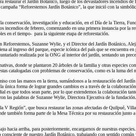
ra restaurar el Jardín Botánico, luego de los devastadores incendios d
a campaña “Reforestemos Jardín Botánico”, la que inició con la simbólic
 la conservación, investigación y educación, en el Día de la Tierra, F
 los incendios de febrero, comenzando en una primera instancia por la 
les en el tiempo- para la siguiente etapa de reforestación.
Reforestemos, Suzanne Wylie, y el Director del Jardín Botánico, Alejan
ena al ingreso del parque, especie icónica del país que se encuentra en
luntariado realizada por la ONG al interior del jardín, sentando un pre
ativas, donde se plantaron 20 árboles de la familia y otras especies co
e estas catalogadas con problemas de conservación, como es la luma del n
iso con las manos en la tierra, sumándonos a la restauración del Jardí
única forma de lograr grandes cambios es a través de la colaboración y
dial es que todos sean parte, por lo que extendemos la colaboración tan
eron las palabras de Suzanne Wylie, Directora Ejecutiva de la fundación
la V Región”, que busca restaurar las zonas afectadas de Quilpué, Vill
nde también forma parte de la Mesa Técnica por su restauración junto a d
ajo hacia arriba, para posteriormente, encargarnos de nuestras especies
consciente de nuestro Jardín Botánico, trabajando con sentido común y