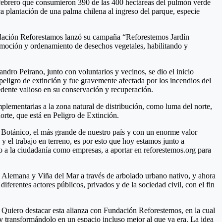
e febrero que consumieron 390 de las 400 hectáreas del pulmón verde
a plantación de una palma chilena al ingreso del parque, especie
undación Reforestamos lanzó su campaña “Reforestemos Jardín
remoción y ordenamiento de desechos vegetales, habilitando y
dro Peirano, junto con voluntarios y vecinos, se dio el inicio
 peligro de extinción y fue gravemente afectada por los incendios del
cedente valioso en su conservación y recuperación.
mplementarias a la zona natural de distribución, como luma del norte,
orte, que está en Peligro de Extinción.
n Botánico, el más grande de nuestro país y con un enorme valor
 el trabajo en terreno, es por esto que hoy estamos junto a
to a la ciudadanía como empresas, a aportar en reforestemos.org para
.
a Alemana y Viña del Mar a través de arbolado urbano nativo, y ahora
iferentes actores públicos, privados y de la sociedad civil, con el fin
. Quiero destacar esta alianza con Fundación Reforestemos, en la cual
 transformándolo en un espacio incluso mejor al que ya era. La idea