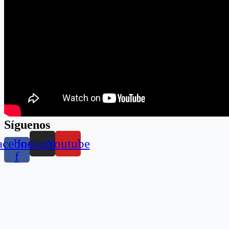
Síguenos
acebook-
Instagram
Youtube
f