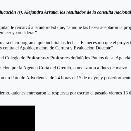
ucación (s), Alejandra Arratia, los resultados de la consulta naciona
ar, le remarcó a la autoridad que, “aunque las bases aceptaron la propue
n leer y considerar”.
ntará el cronograma que incluirá las fechas. Es necesario que el proyec
idas contra el Agobio, mejora de Carrera y Evaluación Docente”.
 Colegio de Profesoras y Profesores definió los Puntos de su Agenda C
ucación por la Agenda Corta del Gremio, comenzaron a fines de marzo.
ron un Paro de Advertencia de 24 horas el 15 de mayo; y posteriormente 
rno, quienes entregaron la respuesta por escrito el pasado viernes 13 de