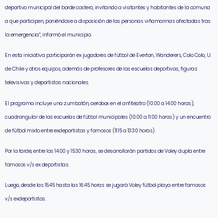
deportivo municipal del borde costero, invitando a visitantes y habitantes de la comuna
a que participen, poniéndose a disposición de las personas viñamarinas afectadas tras
la emergencia”, informó el municipio.
En esta iniciativa participarán ex jugadores de fútbol de Everton, Wanderers, Colo Colo, U.
de Chile y otros equipos, además de profesores de las escuelas deportivas, figuras
televisivas y deportistas nacionales.
El programa incluye una zumbatón, aerobox en el anfiteatro (10:00 a 14:00 horas),
cuadrangular de las escuelas de fútbol municipales (10:00 a 11:00 horas) y un encuentro
de fútbol mixto entre exdeportistas y famosos (11:15 a 13:30 horas).
Por la tarde, entre las 14:00 y 15:30 horas, se desarrollarán partidos de Voley dupla entre
famosos v/s ex deportistas.
Luego, desde las 15:45 hasta las 16:45 horas se jugará Voley fútbol playa entre famosos
v/s exdeportistas.