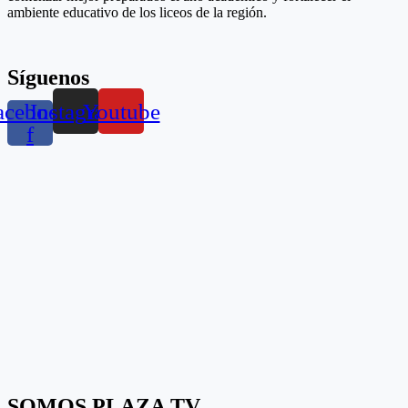
ambiente educativo de los liceos de la región.
Síguenos
acebook-
Instagram
Youtube
f
SOMOS PLAZA TV