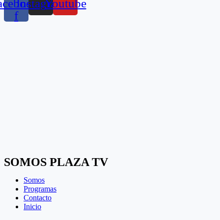
acebook-
Instagram
Youtube
f
SOMOS PLAZA TV
Somos
Programas
Contacto
Inicio