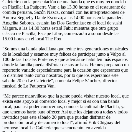
Cafeterie con la presentación de una banda que es muy reconocida
en Placilla: La Patiperra Van; a las 13.30 horas en el restaurante de
comida peruana, Sazón Nazca, contará con las interpretaciones de
Andrea Seguel y Dante Escorza; a las 14.00 horas en la panadería
Angelita Sabores, estarán las Dos Gardenias; en el local de sushi
Magura, a las 14.30 horas estará Fabi; mientras que otro grupo
clásico de Placilla, Escape Libre, comenzarán a sonar desde las
15.00 horas en el local The Fox.
“Somos una banda placillana que reúne tres generaciones musicales
de la localidad y estamos muy felices de participar junto a Valpo al
100 de las Tocatas Porteñas y que además se habiliten más espacios
donde la familia pueda disfrutar de sus artistas. Hemos preparado un
repertorio variado especialmente para la ocasión que esperamos que
lo disfruten tanto como nosotros, por lo que los esperamos este
sábado 20 en Le Cafeterie”, comenta Felipe Sánchez, director
musical de La Patiperra Van.
“Me parece maravilloso que la gente pueda visitar nuestro local, que
exista este apoyo al comercio local y mejor si es con una banda
local, para así poder conocernos, conocer la cultural de Placilla, ya
que tenemos harto para ofrecer. Así que los dejamos a todas y todos
invitados para este sábado 20 para que puedan disfrutar de
producción local y de comercio local”, afirmó Erik Chiguay del
hermoso local Le Cafeterie que se encuentra en avenida