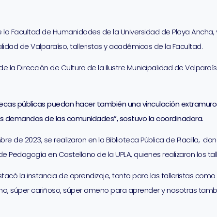
de la Facultad de Humanidades de la Universidad de Playa Ancha, 
palidad de Valparaíso, talleristas y académicas de la Facultad.
 la Dirección de Cultura de la Ilustre Municipalidad de Valparaís
ecas públicas puedan hacer también una vinculación extramuros,
a las demandas de las comunidades”, sostuvo la coordinadora.
re de 2023, se realizaron en la Biblioteca Pública de Placilla, do
 Pedagogía en Castellano de la UPLA, quienes realizaron los tall
có la instancia de aprendizaje, tanto para las talleristas como p
o, súper cariñoso, súper ameno para aprender y nosotras tambi