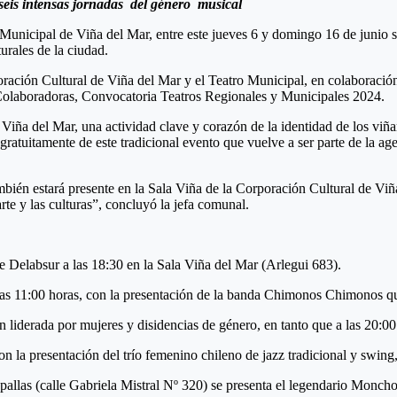
n seis intensas jornadas del género musical
Municipal de Viña del Mar, entre este jueves 6 y domingo 16 de junio se 
urales de la ciudad.
ración Cultural de Viña del Mar y el Teatro Municipal, en colaboración
Colaboradoras, Convocatoria Teatros Regionales y Municipales 2024.
e Viña del Mar, una actividad clave y corazón de la identidad de los vi
 gratuitamente de este tradicional evento que vuelve a ser parte de la a
ambién estará presente en la Sala Viña de la Corporación Cultural de Vi
rte y las culturas”, concluyó la jefa comunal.
de Delabsur a las 18:30 en la Sala Viña del Mar (Arlegui 683).
las 11:00 horas, con la presentación de la banda Chimonos Chimonos que m
n liderada por mujeres y disidencias de género, en tanto que a las 20:
 con la presentación del trío femenino chileno de jazz tradicional y swi
pallas (calle Gabriela Mistral Nº 320) se presenta el legendario Moncho