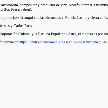
o del saxofonista, compositor y productor de jazz, Andrés Pérez & Ensa
rd Bop Preservation).
grupo de jazz Triángulo de las Bermudas y Pamela Castro y cierra el fest
restes y Carlos Rossat.
Corporación Cultural y la Escuela Popular de Artes, el ingreso es por or
ión previa en
https://linktr.ee/teatromunivina
o en
www.teatrovina.cl
las 