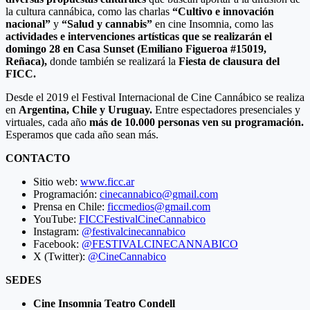
la cultura cannábica, como las charlas
“Cultivo e innovación
nacional”
y
“Salud y cannabis”
en cine Insomnia, como las
actividades e intervenciones artísticas que se realizarán el
domingo 28 en Casa Sunset (Emiliano Figueroa #15019,
Reñaca),
donde también se realizará la
Fiesta de clausura del
FICC.
Desde el 2019 el Festival Internacional de Cine Cannábico se realiza
en
Argentina, Chile y Uruguay.
Entre espectadores presenciales y
virtuales, cada año
más de 10.000 personas ven su programación.
Esperamos que cada año sean más.
CONTACTO
Sitio web:
www.ficc.ar
Programación:
cinecannabico@gmail.com
Prensa en Chile:
ficcmedios@gmail.com
YouTube:
FICCFestivalCineCannabico
Instagram:
@festivalcinecannabico
Facebook:
@FESTIVALCINECANNABICO
X (Twitter):
@CineCannabico
SEDES
Cine Insomnia Teatro Condell