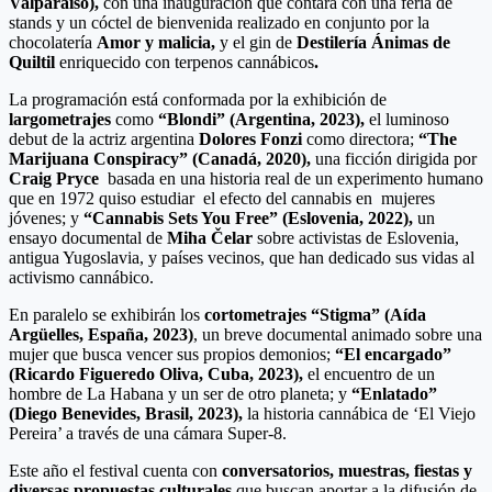
Valparaíso),
con una inauguración que contará con una feria de
stands y un cóctel de bienvenida realizado en conjunto por la
chocolatería
Amor y malicia,
y el gin de
Destilería Ánimas de
Quiltil
enriquecido con terpenos cannábicos
.
La programación está conformada por la exhibición de
largometrajes
como
“Blondi” (Argentina, 2023),
el luminoso
debut de la actriz argentina
Dolores Fonzi
como directora;
“The
Marijuana Conspiracy” (Canadá, 2020),
una ficción dirigida por
Craig Pryce
basada en una historia real de un experimento humano
que en 1972 quiso estudiar el efecto del cannabis en mujeres
jóvenes; y
“Cannabis Sets You Free” (Eslovenia, 2022),
un
ensayo documental de
Miha Čelar
sobre activistas de Eslovenia,
antigua Yugoslavia, y países vecinos, que han dedicado sus vidas al
activismo cannábico.
En paralelo se exhibirán los
cortometrajes
“Stigma” (Aída
Argüelles, España, 2023)
, un breve documental animado sobre una
mujer que busca vencer sus propios demonios;
“El encargado”
(Ricardo Figueredo Oliva, Cuba, 2023),
el encuentro de un
hombre de La Habana y un ser de otro planeta; y
“Enlatado”
(Diego Benevides, Brasil, 2023),
la historia cannábica de ‘El Viejo
Pereira’ a través de una cámara Super-8.
Este año el festival cuenta con
conversatorios, muestras, fiestas y
diversas propuestas culturales
que buscan aportar a la difusión de