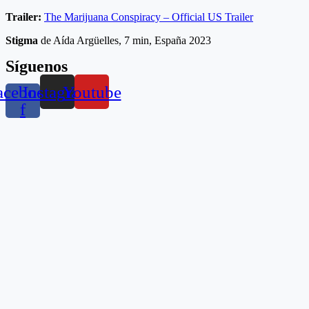
Trailer:
The Marijuana Conspiracy – Official US Trailer
Stigma
de Aída Argüelles, 7 min, España 2023
Síguenos
acebook-
Instagram
Youtube
f