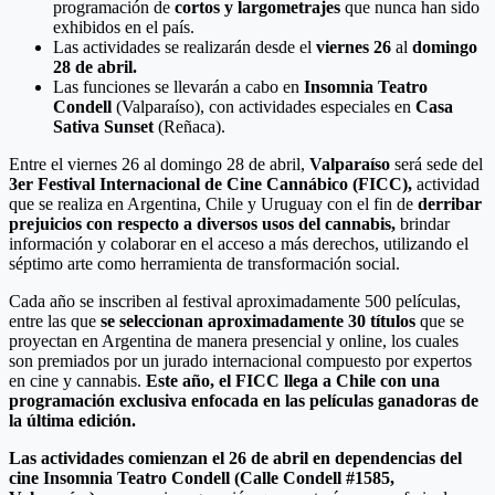
programación de
cortos y largometrajes
que nunca han sido
exhibidos en el país.
Las actividades se realizarán desde el
viernes 26
al
domingo
28 de abril.
Las funciones se llevarán a cabo en
Insomnia Teatro
Condell
(Valparaíso), con actividades especiales en
Casa
Sativa Sunset
(Reñaca).
Entre el viernes 26 al domingo 28 de abril,
Valparaíso
será sede del
3er Festival Internacional de Cine Cannábico (FICC),
actividad
que se realiza en Argentina, Chile y Uruguay con el fin de
derribar
prejuicios con respecto a diversos usos del cannabis,
brindar
información y colaborar en el acceso a más derechos, utilizando el
séptimo arte como herramienta de transformación social.
Cada año se inscriben al festival aproximadamente 500 películas,
entre las que
se seleccionan aproximadamente 30 títulos
que se
proyectan en Argentina de manera presencial y online, los cuales
son premiados por un jurado internacional compuesto por expertos
en cine y cannabis.
Este año, el FICC llega a Chile con una
programación exclusiva enfocada en las películas ganadoras de
la última edición.
Las actividades comienzan el 26 de abril en dependencias del
cine Insomnia Teatro Condell (Calle Condell #1585,