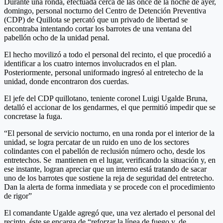
Durante una ronda, efectuada cerca de las once de la noche de ayer,
domingo, personal nocturno del Centro de Detención Preventiva
(CDP) de Quillota se percató que un privado de libertad se
encontraba intentando cortar los barrotes de una ventana del
pabellón ocho de la unidad penal.
El hecho movilizó a todo el personal del recinto, el que procedió a
identificar a los cuatro internos involucrados en el plan.
Posteriormente, personal uniformado ingresó al entretecho de la
unidad, donde encontraron dos cuerdas.
El jefe del CDP quillotano, teniente coronel Luigi Ugalde Bruna,
detalló el accionar de los gendarmes, el que permitió impedir que se
concretase la fuga.
“El personal de servicio nocturno, en una ronda por el interior de la
unidad, se logra percatar de un ruido en uno de los sectores
colindantes con el pabellón de reclusión número ocho, desde los
entretechos. Se mantienen en el lugar, verificando la situación y, en
ese instante, logran apreciar que un interno está tratando de sacar
uno de los barrotes que sostiene la reja de seguridad del entretecho.
Dan la alerta de forma inmediata y se procede con el procedimiento
de rigor”
El comandante Ugalde agregó que, una vez alertado el personal del
recinto, éste se encarga de “reforzar la línea de fuego y, de