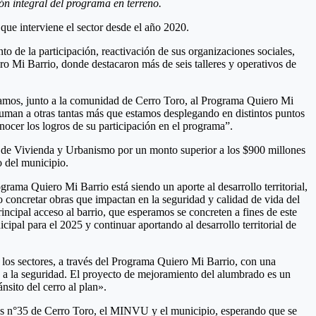
ón integral del programa en terreno.
ue interviene el sector desde el año 2020.
to de la participación, reactivación de sus organizaciones sociales,
ro Mi Barrio, donde destacaron más de seis talleres y operativos de
tulamos, junto a la comunidad de Cerro Toro, al Programa Quiero Mi
e suman a otras tantas más que estamos desplegando en distintos puntos
ocer los logros de su participación en el programa”.
io de Vivienda y Urbanismo por un monto superior a los $900 millones
o del municipio.
ama Quiero Mi Barrio está siendo un aporte al desarrollo territorial,
do concretar obras que impactan en la seguridad y calidad de vida del
incipal acceso al barrio, que esperamos se concreten a fines de este
pal para el 2025 y continuar aportando al desarrollo territorial de
os sectores, a través del Programa Quiero Mi Barrio, con una
 y a la seguridad. El proyecto de mejoramiento del alumbrado es un
nsito del cerro al plan».
inos n°35 de Cerro Toro, el MINVU y el municipio, esperando que se