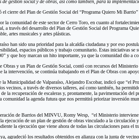
os de gestión social y de obras, así como también, para la implementaci
 el cierre del Plan de Gestión Social del “Programa Quiero Mi Barrio” q
por la comunidad de este sector de Cerro Toro, en cuanto al fortalecimien
l, a través del desarrollo del Plan de Gestión Social del Programa Quie
e, artes musicales y artes plásticas.
araíso han sido una prioridad para la alcaldía ciudadana y por eso pos
sibilidad, espacios públicos y trabajo comunitario. Estas iniciativas s
0” y que hoy marcan un hito importante, ya que la comunidad dio a con
 de Obras y un Plan de Gestión Social, contó con recursos del Minister
al de la intervención, se continúa trabajando en el Plan de Obras con apoy
a Municipalidad de Valparaíso, Alejandro Escobar, indicó que “el Progr
 los vecinos, a través de diversos talleres, así como también, ha permiti
o de la recuperación de escaleras y, prontamente, la pavimentación del pr
omunidad la agenda futura que nos permitirá priorizar inversión munici
ración de Barrios del MINVU, Romy Wesp, “el Ministerio interviene l
 la ejecución de un plan de gestión de obras vinculado a la circulación
ente la ejecución que viene ahora de todas las circulaciones para el trá
aya, agradeció los resultados obtenidos en alianza con la junta de vec