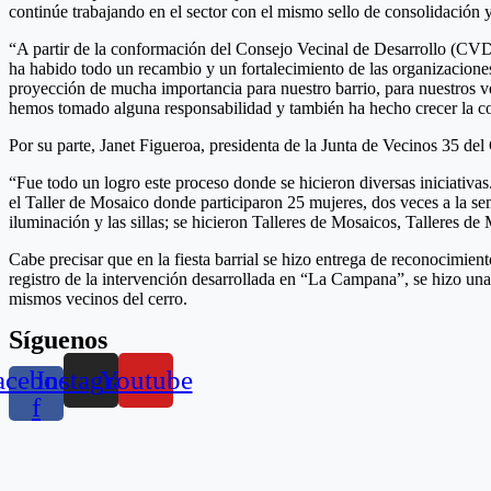
continúe trabajando en el sector con el mismo sello de consolidación 
“A partir de la conformación del Consejo Vecinal de Desarrollo (CVD)
ha habido todo un recambio y un fortalecimiento de las organizaciones
proyección de mucha importancia para nuestro barrio, para nuestros vec
hemos tomado alguna responsabilidad y también ha hecho crecer la conf
Por su parte, Janet Figueroa, presidenta de la Junta de Vecinos 35 del
“Fue todo un logro este proceso donde se hicieron diversas iniciativas
el Taller de Mosaico donde participaron 25 mujeres, dos veces a la sem
iluminación y las sillas; se hicieron Talleres de Mosaicos, Talleres de
Cabe precisar que en la fiesta barrial se hizo entrega de reconocimient
registro de la intervención desarrollada en “La Campana”, se hizo una 
mismos vecinos del cerro.
Síguenos
acebook-
Instagram
Youtube
f