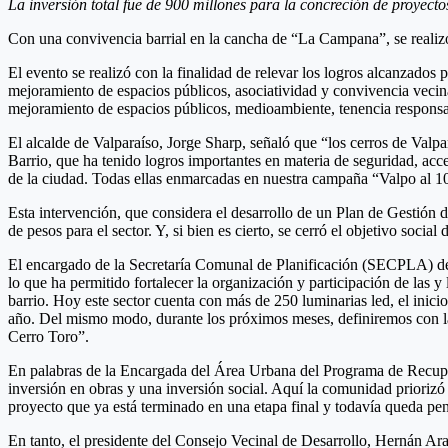
La inversión total fue de 900 millones para la concreción de proyect
Con una convivencia barrial en la cancha de “La Campana”, se realizó
El evento se realizó con la finalidad de relevar los logros alcanzados 
mejoramiento de espacios públicos, asociatividad y convivencia vecina
mejoramiento de espacios públicos, medioambiente, tenencia responsabl
El alcalde de Valparaíso, Jorge Sharp, señaló que “los cerros de Valp
Barrio, que ha tenido logros importantes en materia de seguridad, acce
de la ciudad. Todas ellas enmarcadas en nuestra campaña “Valpo al 10
Esta intervención, que considera el desarrollo de un Plan de Gestión
de pesos para el sector. Y, si bien es cierto, se cerró el objetivo soci
El encargado de la Secretaría Comunal de Planificación (SECPLA) de l
lo que ha permitido fortalecer la organización y participación de las y
barrio. Hoy este sector cuenta con más de 250 luminarias led, el inici
año. Del mismo modo, durante los próximos meses, definiremos con la c
Cerro Toro”.
En palabras de la Encargada del Área Urbana del Programa de Recupe
inversión en obras y una inversión social. Aquí la comunidad priorizó
proyecto que ya está terminado en una etapa final y todavía queda pendi
En tanto, el presidente del Consejo Vecinal de Desarrollo, Hernán Ar