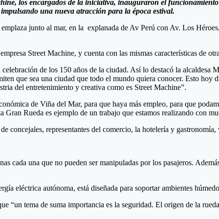
ne, los encargados de la iniciativa, inauguraron el funcionamiento d
 impulsando una nueva atracción para la época estival.
 emplaza junto al mar, en la explanada de Av Perú con Av. Los Héroes, e
la empresa Street Machine, y cuenta con las mismas características de otr
celebración de los 150 años de la ciudad. Así lo destacó la alcaldesa
ermiten que sea una ciudad que todo el mundo quiera conocer. Esto hoy d
ustria del entretenimiento y creativa como es Street Machine”.
económica de Viña del Mar, para que haya más empleo, para que podamos
 esta Gran Rueda es ejemplo de un trabajo que estamos realizando con mu
 concejales, representantes del comercio, la hotelería y gastronomía, 
onas cada una que no pueden ser manipuladas por los pasajeros. Además,
ergía eléctrica autónoma, está diseñada para soportar ambientes húmedos
que “un tema de suma importancia es la seguridad. El origen de la rued