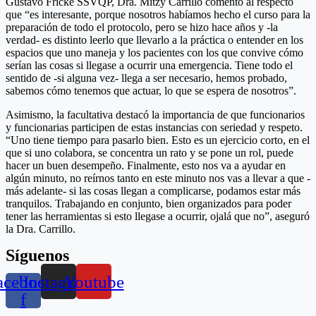
Gustavo Fricke SSVQP, Dra. Mitzy Carrillo comentó al respecto
que “es interesante, porque nosotros habíamos hecho el curso para la
preparación de todo el protocolo, pero se hizo hace años y -la
verdad- es distinto leerlo que llevarlo a la práctica o entender en los
espacios que uno maneja y los pacientes con los que convive cómo
serían las cosas si llegase a ocurrir una emergencia. Tiene todo el
sentido de -si alguna vez- llega a ser necesario, hemos probado,
sabemos cómo tenemos que actuar, lo que se espera de nosotros”.
Asimismo, la facultativa destacó la importancia de que funcionarios
y funcionarias participen de estas instancias con seriedad y respeto.
“Uno tiene tiempo para pasarlo bien. Esto es un ejercicio corto, en el
que si uno colabora, se concentra un rato y se pone un rol, puede
hacer un buen desempeño. Finalmente, esto nos va a ayudar en
algún minuto, no reírnos tanto en este minuto nos vas a llevar a que -
más adelante- si las cosas llegan a complicarse, podamos estar más
tranquilos. Trabajando en conjunto, bien organizados para poder
tener las herramientas si esto llegase a ocurrir, ojalá que no”, aseguró
la Dra. Carrillo.
Síguenos
acebook-
Instagram
Youtube
f