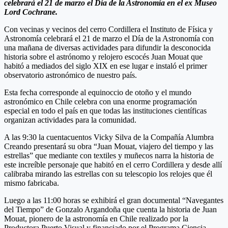
celebrará el 21 de marzo el Día de la Astronomía en el ex Museo
Lord Cochrane.
Con vecinas y vecinos del cerro Cordillera el Instituto de Física y
Astronomía celebrará el 21 de marzo el Día de la Astronomía con
una mañana de diversas actividades para difundir la desconocida
historia sobre el astrónomo y relojero escocés Juan Mouat que
habitó a mediados del siglo XIX en ese lugar e instaló el primer
observatorio astronómico de nuestro país.
Esta fecha corresponde al equinoccio de otoño y el mundo
astronómico en Chile celebra con una enorme programación
especial en todo el país en que todas las instituciones científicas
organizan actividades para la comunidad.
A las 9:30 la cuentacuentos Vicky Silva de la Compañía Alumbra
Creando presentará su obra “Juan Mouat, viajero del tiempo y las
estrellas” que mediante con textiles y muñecos narra la historia de
este increíble personaje que habitó en el cerro Cordillera y desde allí
calibraba mirando las estrellas con su telescopio los relojes que él
mismo fabricaba.
Luego a las 11:00 horas se exhibirá el gran documental “Navegantes
del Tiempo” de Gonzalo Argandoña que cuenta la historia de Juan
Mouat, pionero de la astronomía en Chile realizado por la
Productora Puerto Visual y financiado por el Programa Ciencia