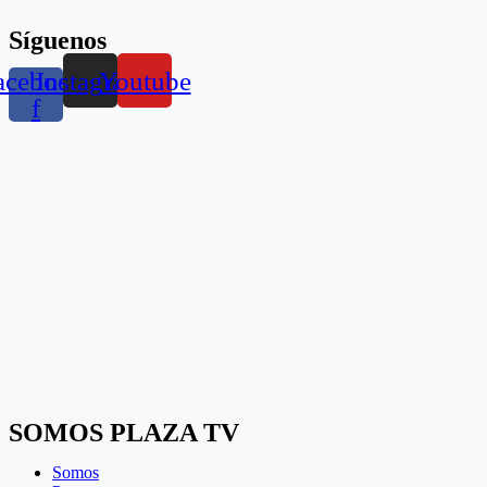
Síguenos
acebook-
Instagram
Youtube
f
SOMOS PLAZA TV
Somos