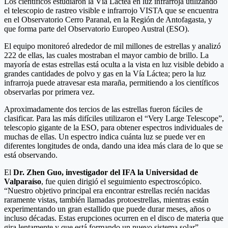
Los científicos estudiaron la Vía Láctea en luz infrarroja utilizando
el telescopio de rastreo visible e infrarrojo VISTA que se encuentra
en el Observatorio Cerro Paranal, en la Región de Antofagasta, y
que forma parte del Observatorio Europeo Austral (ESO).
El equipo monitoreó alrededor de mil millones de estrellas y analizó
222 de ellas, las cuales mostraban el mayor cambio de brillo. La
mayoría de estas estrellas está oculta a la vista en luz visible debido a
grandes cantidades de polvo y gas en la Vía Láctea; pero la luz
infrarroja puede atravesar esta maraña, permitiendo a los científicos
observarlas por primera vez.
Aproximadamente dos tercios de las estrellas fueron fáciles de
clasificar. Para las más difíciles utilizaron el “Very Large Telescope”,
telescopio gigante de la ESO, para obtener espectros individuales de
muchas de ellas. Un espectro indica cuánta luz se puede ver en
diferentes longitudes de onda, dando una idea más clara de lo que se
está observando.
El
Dr. Zhen Guo, investigador del IFA la Universidad de
Valparaíso
, fue quien dirigió el seguimiento espectroscópico.
“Nuestro objetivo principal era encontrar estrellas recién nacidas
raramente vistas, también llamadas protoestrellas, mientras están
experimentando un gran estallido que puede durar meses, años o
incluso décadas. Estas erupciones ocurren en el disco de materia que
gira lentamente y que está formando un nuevo sistema solar”,