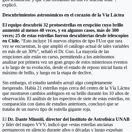
explicó.
Descubrimientos astronómicos en el corazón de la Vía Láctea
El equipo descubrió 32 protoestrellas en erupción cuyo brillo
aumentó al menos 40 veces, y en algunos casos, más de 300
veces; 25 de estas estrellas fueron descubiertas desde telescopios
en Chile.
“Esto incluye 16 nuevos objetos de tipo FUor que rara
vez se encuentran, lo que amplió el catálogo actual de tales variables
en más de un 30%”, señaló el Dr. Guo. La mayoría de las
erupciones aún están en curso, permitiendo a los astrónomos
analizar por primera vez un gran grupo de estos misteriosos eventos
a lo largo de su evolución, desde el estado de reposo inicial hasta el
máximo de brillo, y luego en la etapa de declive.
Sin embargo, el estudio también arrojó algo completamente
inesperado. Había 21 estrellas rojas cerca del centro de la Vía Láctea
que mostraron cambios ambiguos en su brillo durante los 10 años de
observación. El análisis de los espectros de siete de estas estrellas, en
comparación con datos de estudios anteriores, concluyó que se
trataba de un nuevo tipo de estrella gigante roja.
El
Dr. Dante Minniti, director del Instituto de Astrofísica UNAB
y líder del mapeo VVV, indicó que «estas estrellas ancianas
permanecen en silencio durante años o décadas y luego expulsan