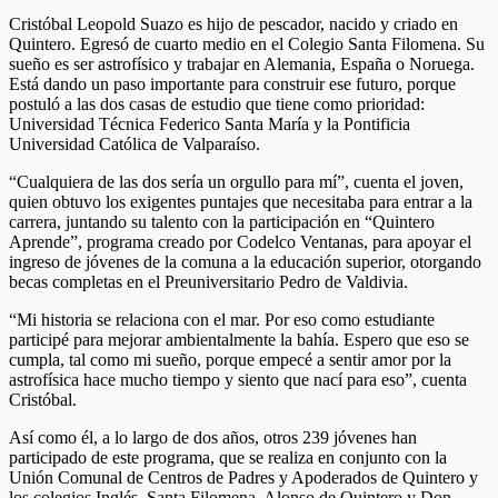
Cristóbal Leopold Suazo es hijo de pescador, nacido y criado en
Quintero. Egresó de cuarto medio en el Colegio Santa Filomena. Su
sueño es ser astrofísico y trabajar en Alemania, España o Noruega.
Está dando un paso importante para construir ese futuro, porque
postuló a las dos casas de estudio que tiene como prioridad:
Universidad Técnica Federico Santa María y la Pontificia
Universidad Católica de Valparaíso.
“Cualquiera de las dos sería un orgullo para mí”, cuenta el joven,
quien obtuvo los exigentes puntajes que necesitaba para entrar a la
carrera, juntando su talento con la participación en “Quintero
Aprende”, programa creado por Codelco Ventanas, para apoyar el
ingreso de jóvenes de la comuna a la educación superior, otorgando
becas completas en el Preuniversitario Pedro de Valdivia.
“Mi historia se relaciona con el mar. Por eso como estudiante
participé para mejorar ambientalmente la bahía. Espero que eso se
cumpla, tal como mi sueño, porque empecé a sentir amor por la
astrofísica hace mucho tiempo y siento que nací para eso”, cuenta
Cristóbal.
Así como él, a lo largo de dos años, otros 239 jóvenes han
participado de este programa, que se realiza en conjunto con la
Unión Comunal de Centros de Padres y Apoderados de Quintero y
los colegios Inglés, Santa Filomena, Alonso de Quintero y Don