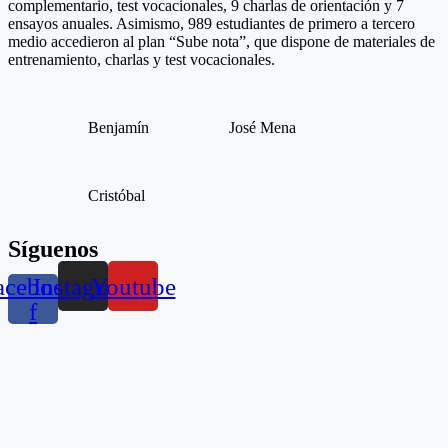
complementario, test vocacionales, 9 charlas de orientación y 7
ensayos anuales. Asimismo, 989 estudiantes de primero a tercero
medio accedieron al plan “Sube nota”, que dispone de materiales de
entrenamiento, charlas y test vocacionales.
Benjamín
José Mena
Cristóbal
Síguenos
acebook-
Instagram
Youtube
f