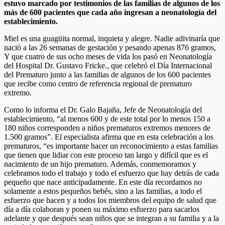
estuvo marcado por testimonios de las familias de algunos de los
más de 600 pacientes que cada año ingresan a neonatología del
establecimiento.
Miel es una guagüita normal, inquieta y alegre. Nadie adivinaría que
nació a las 26 semanas de gestación y pesando apenas 876 gramos,
Y que cuatro de sus ocho meses de vida los pasó en Neonatología
del Hospital Dr. Gustavo Fricke., que celebró el Día Internacional
del Prematuro junto a las familias de algunos de los 600 pacientes
que recibe como centro de referencia regional de prematuro
extremo.
Como lo informa el Dr. Galo Bajaña, Jefe de Neonatología del
establecimiento, “al menos 600 y de este total por lo menos 150 a
180 niños corresponden a niños prematuros extremos menores de
1.500 gramos”. El especialista afirma que en esta celebración a los
prematuros, “es importante hacer un reconocimiento a estas familias
que tienen que lidiar con este proceso tan largo y difícil que es el
nacimiento de un hijo prematuro. Además, conmemoramos y
celebramos todo el trabajo y todo el esfuerzo que hay detrás de cada
pequeño que nace anticipadamente. En este día recordamos no
solamente a estos pequeños bebés, sino a las familias, a todo el
esfuerzo que hacen y a todos los miembros del equipo de salud que
día a día colaboran y ponen su máximo esfuerzo para sacarlos
adelante y que después sean niños que se integran a su familia y a la