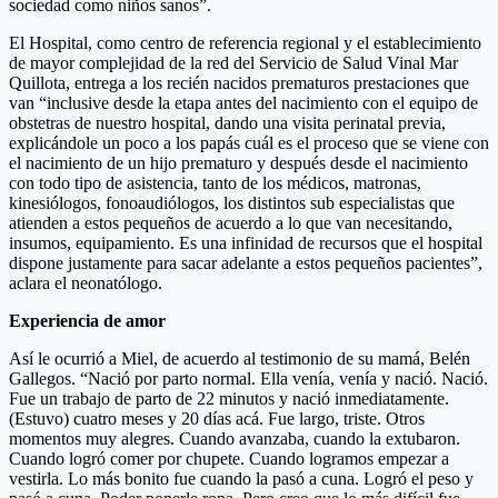
sociedad como niños sanos”.
El Hospital, como centro de referencia regional y el establecimiento
de mayor complejidad de la red del Servicio de Salud Vinal Mar
Quillota, entrega a los recién nacidos prematuros prestaciones que
van “inclusive desde la etapa antes del nacimiento con el equipo de
obstetras de nuestro hospital, dando una visita perinatal previa,
explicándole un poco a los papás cuál es el proceso que se viene con
el nacimiento de un hijo prematuro y después desde el nacimiento
con todo tipo de asistencia, tanto de los médicos, matronas,
kinesiólogos, fonoaudiólogos, los distintos sub especialistas que
atienden a estos pequeños de acuerdo a lo que van necesitando,
insumos, equipamiento. Es una infinidad de recursos que el hospital
dispone justamente para sacar adelante a estos pequeños pacientes”,
aclara el neonatólogo.
Experiencia de amor
Así le ocurrió a Miel, de acuerdo al testimonio de su mamá, Belén
Gallegos. “Nació por parto normal. Ella venía, venía y nació. Nació.
Fue un trabajo de parto de 22 minutos y nació inmediatamente.
(Estuvo) cuatro meses y 20 días acá. Fue largo, triste. Otros
momentos muy alegres. Cuando avanzaba, cuando la extubaron.
Cuando logró comer por chupete. Cuando logramos empezar a
vestirla. Lo más bonito fue cuando la pasó a cuna. Logró el peso y