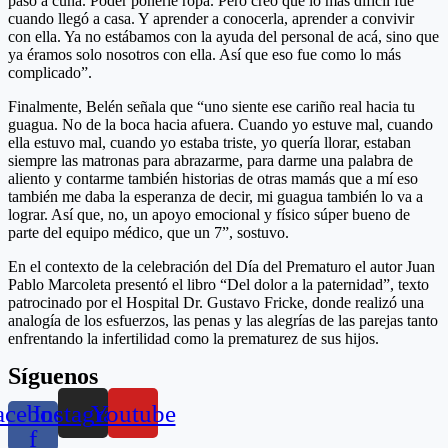
pasó a cuna. Poder ponerle ropa. Pero creo que lo más difícil fue
cuando llegó a casa. Y aprender a conocerla, aprender a convivir
con ella. Ya no estábamos con la ayuda del personal de acá, sino que
ya éramos solo nosotros con ella. Así que eso fue como lo más
complicado”.
Finalmente, Belén señala que “uno siente ese cariño real hacia tu
guagua. No de la boca hacia afuera. Cuando yo estuve mal, cuando
ella estuvo mal, cuando yo estaba triste, yo quería llorar, estaban
siempre las matronas para abrazarme, para darme una palabra de
aliento y contarme también historias de otras mamás que a mí eso
también me daba la esperanza de decir, mi guagua también lo va a
lograr. Así que, no, un apoyo emocional y físico súper bueno de
parte del equipo médico, que un 7”, sostuvo.
En el contexto de la celebración del Día del Prematuro el autor Juan
Pablo Marcoleta presentó el libro “Del dolor a la paternidad”, texto
patrocinado por el Hospital Dr. Gustavo Fricke, donde realizó una
analogía de los esfuerzos, las penas y las alegrías de las parejas tanto
enfrentando la infertilidad como la prematurez de sus hijos.
Síguenos
acebook-
Instagram
Youtube
f