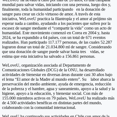
mundial para salvar vidas, iniciando con una persona, luego dos y,
finalmente, toda la humanidad participando en la donación de
sangre para crear un ciclo virtuoso de amor. A través de esta
iniciativa, WeLoveU practica la filantropía y el amor al prójimo sin
esperar nada a cambio, ayudando a los pacientes que sufren por la
escasez de sangre mediante el “compartir la vida” como un acto de
humanidad. Este movimiento comenzó en Corea en 2004 y, hasta
2024, se ha expandido a 64 países, con un total de 671 eventos
realizados. Han participado 117.177 personas, de las cuales 52.287
lograron donar un total de 21.034.800 ml de sangre. Considerando
que una donación de sangre puede salvar hasta tres vidas, se
estima que esta iniciativa ha salvado a 156.861 personas.
WeLoveU, organización asociada al Departamento de
Comunicaciones Globales (DCG) de la ONU, ha desarrollado
actividades de bienestar en diversas áreas durante casi 30 años bajo
el lema “El amor de la Madre al mundo entero”. Su labor abarca la
preservación del medio ambiente, ayuda de emergencia, reducción
de la pobreza y el hambre, agua y saneamiento, apoyo a la salud y la
higiene, apoyo a la educación, y bienestar social. Con más de
155.000 miembros activos en 79 países, WeLoveU ha realizado más
de 4.500 actividades benéficas en distintas partes del mundo,
colaborando con la comunidad internacional.
WeLoveU ha continuado sus actividades en Chile con amor de la