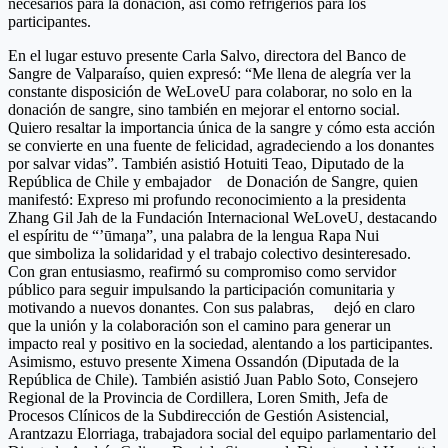
necesarios para la donación, así como refrigerios para los
participantes.
En el lugar estuvo presente Carla Salvo, directora del Banco de
Sangre de Valparaíso, quien expresó: “Me llena de alegría ver la
constante disposición de WeLoveU para colaborar, no solo en la
donación de sangre, sino también en mejorar el entorno social.
Quiero resaltar la importancia única de la sangre y cómo esta acción
se convierte en una fuente de felicidad, agradeciendo a los donantes
por salvar vidas”. También asistió Hotuiti Teao, Diputado de la
República de Chile y embajador de Donación de Sangre, quien
manifestó: Expreso mi profundo reconocimiento a la presidenta
Zhang Gil Jah de la Fundación Internacional WeLoveU, destacando
el espíritu de “’ūmaŋa”, una palabra de la lengua Rapa Nui
que simboliza la solidaridad y el trabajo colectivo desinteresado.
Con gran entusiasmo, reafirmó su compromiso como servidor
público para seguir impulsando la participación comunitaria y
motivando a nuevos donantes. Con sus palabras, dejó en claro
que la unión y la colaboración son el camino para generar un
impacto real y positivo en la sociedad, alentando a los participantes.
Asimismo, estuvo presente Ximena Ossandón (Diputada de la
República de Chile). También asistió Juan Pablo Soto, Consejero
Regional de la Provincia de Cordillera, Loren Smith, Jefa de
Procesos Clínicos de la Subdirección de Gestión Asistencial,
Arantzazu Elorriaga, trabajadora social del equipo parlamentario del