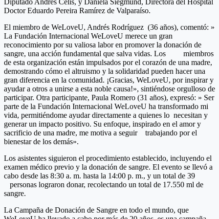
Diputado Andrés Celis, y Daniela Siegmund, Directora del Hospital
Doctor Eduardo Pereira Ramírez de Valparaíso.
El miembro de WeLoveU, Andrés Rodríguez (36 años), comentó: »
La Fundación Internacional WeLoveU merece un gran
reconocimiento por su valiosa labor en promover la donación de
sangre, una acción fundamental que salva vidas. Los miembros
de esta organización están impulsados por el corazón de una madre,
demostrando cómo el altruismo y la solidaridad pueden hacer una
gran diferencia en la comunidad. ¡Gracias, WeLoveU, por inspirar y
ayudar a otros a unirse a esta noble causa!», sintiéndose orgulloso de
participar. Otra participante, Paula Romero (31 años), expresó: » Ser
parte de la Fundación Internacional WeLoveU ha transformado mi
vida, permitiéndome ayudar directamente a quienes lo necesitan y
generar un impacto positivo. Su enfoque, inspirado en el amor y
sacrificio de una madre, me motiva a seguir trabajando por el
bienestar de los demás».
Los asistentes siguieron el procedimiento establecido, incluyendo el
examen médico previo y la donación de sangre. El evento se llevó a
cabo desde las 8:30 a. m. hasta la 14:00 p. m., y un total de 39
personas lograron donar, recolectando un total de 17.550 ml de
sangre.
La Campaña de Donación de Sangre en todo el mundo, que
WeLoveU ha llevado a cabo por más de 20 años, es una campaña