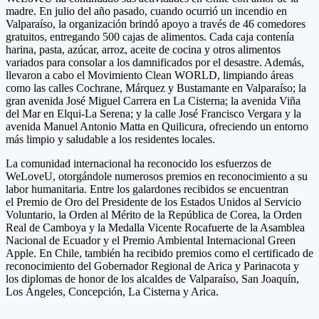
madre. En julio del año pasado, cuando ocurrió un incendio en
Valparaíso, la organización brindó apoyo a través de 46 comedores
gratuitos, entregando 500 cajas de alimentos. Cada caja contenía
harina, pasta, azúcar, arroz, aceite de cocina y otros alimentos
variados para consolar a los damnificados por el desastre. Además,
llevaron a cabo el Movimiento Clean WORLD, limpiando áreas
como las calles Cochrane, Márquez y Bustamante en Valparaíso; la
gran avenida José Miguel Carrera en La Cisterna; la avenida Viña
del Mar en Elqui-La Serena; y la calle José Francisco Vergara y la
avenida Manuel Antonio Matta en Quilicura, ofreciendo un entorno
más limpio y saludable a los residentes locales.
La comunidad internacional ha reconocido los esfuerzos de
WeLoveU, otorgándole numerosos premios en reconocimiento a su
labor humanitaria. Entre los galardones recibidos se encuentran
el Premio de Oro del Presidente de los Estados Unidos al Servicio
Voluntario, la Orden al Mérito de la República de Corea, la Orden
Real de Camboya y la Medalla Vicente Rocafuerte de la Asamblea
Nacional de Ecuador y el Premio Ambiental Internacional Green
Apple. En Chile, también ha recibido premios como el certificado de
reconocimiento del Gobernador Regional de Arica y Parinacota y
los diplomas de honor de los alcaldes de Valparaíso, San Joaquín,
Los Ángeles, Concepción, La Cisterna y Arica.