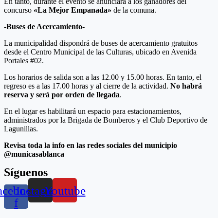
En tanto, durante el evento se anunciará a los ganadores del
concurso
«La Mejor Empanada»
de la comuna.
-Buses de Acercamiento-
La municipalidad dispondrá de buses de acercamiento gratuitos
desde el Centro Municipal de las Culturas, ubicado en Avenida
Portales #02.
Los horarios de salida son a las 12.00 y 15.00 horas. En tanto, el
regreso es a las 17.00 horas y al cierre de la actividad.
No habrá
reserva y será por orden de llegada
.
En el lugar es habilitará un espacio para estacionamientos,
administrados por la Brigada de Bomberos y el Club Deportivo de
Lagunillas.
Revisa toda la info en las redes sociales del municipio
@municasablanca
Síguenos
acebook-
Instagram
Youtube
f