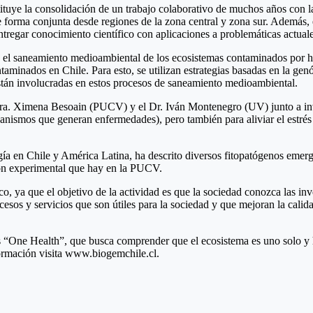
ye la consolidación de un trabajo colaborativo de muchos años con las
de forma conjunta desde regiones de la zona central y zona sur. Además, 
tregar conocimiento científico con aplicaciones a problemáticas actuale
an el saneamiento medioambiental de los ecosistemas contaminados por h
aminados en Chile. Para esto, se utilizan estrategias basadas en la ge
stán involucradas en estos procesos de saneamiento medioambiental.
 la Dra. Ximena Besoain (PUCV) y el Dr. Iván Montenegro (UV) junto a i
anismos que generan enfermedades), pero también para aliviar el estrés 
gía en Chile y América Latina, ha descrito diversos fitopatógenos emerg
ión experimental que hay en la PUCV.
 ya que el objetivo de la actividad es que la sociedad conozca las inve
esos y servicios que son útiles para la sociedad y que mejoran la calidad
One Health”, que busca comprender que el ecosistema es uno solo y ha
formación visita www.biogemchile.cl.