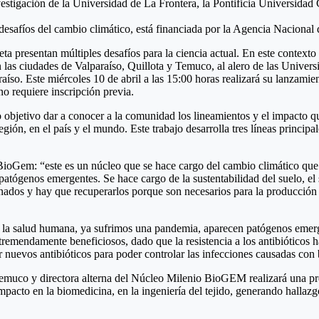
igación de la Universidad de La Frontera, la Pontificia Universidad 
os desafíos del cambio climático, está financiada por la Agencia Nacion
neta presentan múltiples desafíos para la ciencia actual. En este conte
las ciudades de Valparaíso, Quillota y Temuco, al alero de las Univer
íso. Este miércoles 10 de abril a las 15:00 horas realizará su lanzamie
no requiere inscripción previa.
etivo dar a conocer a la comunidad los lineamientos y el impacto que
ión, en el país y el mundo. Este trabajo desarrolla tres líneas princip
 BioGem: “este es un núcleo que se hace cargo del cambio climático qu
opatógenos emergentes. Se hace cargo de la sustentabilidad del suelo, e
ados y hay que recuperarlos porque son necesarios para la producción 
e la salud humana, ya sufrimos una pandemia, aparecen patógenos emerg
tremendamente beneficiosos, dado que la resistencia a los antibióticos
r nuevos antibióticos para poder controlar las infecciones causadas co
muco y directora alterna del Núcleo Milenio BioGEM realizará una pres
mpacto en la biomedicina, en la ingeniería del tejido, generando hallazg