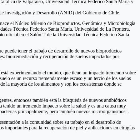
Católica de Valparaíso, Universidad Técnica Federico Santa María y
al de Investigación y Desarrollo (ANID) del Gobierno de Chile.
xto nace el Núcleo Milenio de Bioproductos, Genómica y Microbiología
sidades Técnica Federico Santa María, Universidad de La Frontera,
nto oficial en el Salón T de la Universidad Técnica Federico Santa
 puede tener el trabajo de desarrollo de nuevos bioproductos
ales: biorremediación y recuperación de suelos impactados por
e está experimentando el mundo, que tiene un impacto tremendo sobre
l suelo es un recurso tremendamente escaso y un tercio de los suelos
de la mayoría de los alimentos y son los ecosistemas donde se
entes, entonces también está la búsqueda de nuevos antibióticos
 ha tenido un tremendo impacto sobre la salud y es una causa muy
n bacterias principalmente, pero también nuevos microorganismos”.
entación a la comunidad sobre su trabajo en el desarrollo de
os importantes para la recuperación de piel y aplicaciones en cirugías