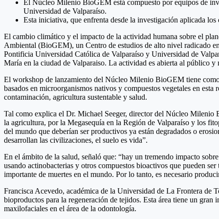
El Núcleo Milenio BioGEM está compuesto por equipos de invest
Universidad de Valparaíso.
Esta iniciativa, que enfrenta desde la investigación aplicada l
El cambio climático y el impacto de la actividad humana sobre el pla
Ambiental (BioGEM), un Centro de estudios de alto nivel radicado en 
Pontificia Universidad Católica de Valparaíso y Universidad de Valpara
María en la ciudad de Valparaiso. La actividad es abierta al público y 
El workshop de lanzamiento del Núcleo Milenio BioGEM tiene como obj
basados en microorganismos nativos y compuestos vegetales en esta reg
contaminación, agricultura sustentable y salud.
Tal como explica el Dr. Michael Seeger, director del Núcleo Milenio
la agricultura, por la Megasequía en la Región de Valparaíso y los fit
del mundo que deberían ser productivos ya están degradados o erosion
desarrollan las civilizaciones, el suelo es vida”.
En el ámbito de la salud, señaló que: “hay un tremendo impacto sobr
usando actinobacterias y otros compuestos bioactivos que pueden ser 
importante de muertes en el mundo. Por lo tanto, es necesario produci
Francisca Acevedo, académica de la Universidad de La Frontera de Te
bioproductos para la regeneración de tejidos. Esta área tiene un gran i
maxilofaciales en el área de la odontología.