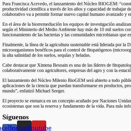
Para Francisca Acevedo, el lanzamiento del Núcleo BIOGEM: “constitu
productividad científica a través de los años y capacidad de trabajar 
colaborativo va a permitir formar nuevo capital humano avanzado y en
En el área de la biorremediación los equipos de investigación analiz
según el Ministerio del Medio Ambiente hay más de 10 mil suelos cont
funcionamiento de las bacterias y las comunidades microbianas que e
Finalmente, la línea de la agricultura sustentable está liderada por
microorganismos benéficos para el control de fitopatógenos (microorg
la alta salinidad de los suelos, sequías y heladas.
Cabe destacar que Ximena Besoain es una de las líderes de fitopatolo
colaborativamente con agricultores, empresas del agro y con la estac
El lanzamiento del Núcleo Milenio BioGEM será abierto a todo público,
aplicaciones de la ciencia que puedan transformarse en productos, proc
mundo”, enfatizó Michael Seeger.
El proyecto se enmarca en un concepto acuñado por Naciones Unidas “
ecosistemas que son la reserva y fundamento de la vida. Para más in
Síguenos
acebook-
Instagram
Youtube