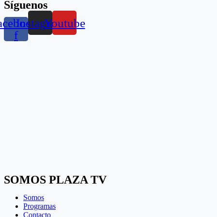
Síguenos
acebook-
Instagram
Youtube
f
SOMOS PLAZA TV
Somos
Programas
Contacto