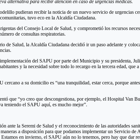
eva alternativa para recibir atención en caso de urgencias médicas.
odelillo pudieran recibir la noticia de un nuevo servicio de urgencias 
comunitarias, tuvo eco en la Alcaldía Ciudadana.
dirigentas del Consejo Local de Salud, y comprometió los recursos nece
número de consultas respiratorias.
erio de Salud, la Alcaldía Ciudadana decidió ir un paso adelante y coloc
ncias.
 implementación del SAPU por parte del Municipio y su presidenta, Julia
itantes y la necesidad sobre todo lo recargo en la tercera edad, que a
ercano a su domicilio es “una tranquilidad, estar cerca, porque antes 
 que “yo creo que descongestiona, por ejemplo, el Hospital Van Bure
, ya teniendo el SAPU aquí, es mucho mejor”.
n ante la Seremi de Salud y el reconocimiento de las autoridades sanit
odas maneras a disposición para que podamos implementar un Servicio de
. Estamos en invierno, el SAPU aún no lo tenemos, pero hay que dar re