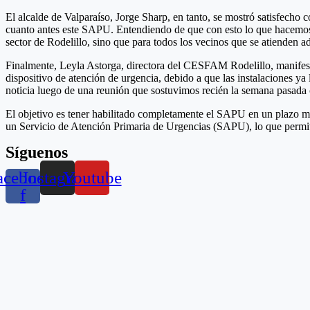
El alcalde de Valparaíso, Jorge Sharp, en tanto, se mostró satisfech
cuanto antes este SAPU. Entendiendo de que con esto lo que hacemos es
sector de Rodelillo, sino que para todos los vecinos que se atiende
Finalmente, Leyla Astorga, directora del CESFAM Rodelillo, manifestó
dispositivo de atención de urgencia, debido a que las instalaciones y
noticia luego de una reunión que sostuvimos recién la semana pasada 
El objetivo es tener habilitado completamente el SAPU en un plazo m
un Servicio de Atención Primaria de Urgencias (SAPU), lo que permiti
Síguenos
acebook-
Instagram
Youtube
f