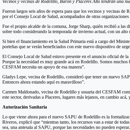
Vecinos y vecinas de Rodelillo, Barón y Placeres Alto tendrán una nu
Fueron largos seis años de espera para que los vecinos y vecinas de R
por el Consejo Local de Salud, acompañados de otras organizaciones 
Fue el propio alcalde de la comuna, Jorge Sharp, quién recibió a las 
sobre todo considerando la temporada de invierno actual, con un alto 
Si bien el financiamiento en la Salud Primaria está a cargo del Minist
porteñas que se verán beneficiados con este nuevo dispositivo de urge
El Consejo Local de Salud estuvo presente en el anuncio oficial de la
Porque la necesidad es muy grande acá en Rodelillo. Somos muchos hab
CESFAM necesita un apoyo de esa manera”.
Gladys Lepe, vecina de Rodelillo, consideró que tener un nuevo SAPU c
Entonces ahora estando aquí es maravilloso”.
Carmen Maldonado, vecina de Rodelillo y usuaria del CESFAM comentó
este sector, derivadas a Placeres, lugares más lejanos, en cambio acá
Autorización Sanitaria
Lo que viene ahora para el nuevo SAPU de Rodelillo es la formalizació
Riveros, explicó que “mientras tanto, los recursos van a estar de t
sea, una antesala al SAPU, porque las necesidades no pueden esperar