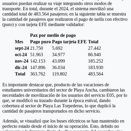
usuarios puedan realizar su viaje integrando otros modos de
transporte. En total, durante el 2024, el sistema movilizó una
cantidad total de 483.564 pasajeros; en la siguiente tabla se muestra
la cantidad de pasajeros que realizaron el pago de tarifa con efectivo
(puro) y con tarjeta EFE mediante validador:
Pax por medio de pago
Mes
Pago puro
Pago tarjeta EFE
Total
sept-24
21.750
5.692
27.442
oct-24
51.963
34.977
86.940
nov-24
142.153
43.099
185.252
dic-24
147.896
36.034
183.930
Total
363.762
119.802
483.564
Es importante destacar que, producto de las vacaciones de
estudiantes universitarios del sector de Playa Ancha, cambiaron las
necesidades de movilización de los usuarios del servicio E05, por lo
que, se modificó su trazado durante la época estival, dando
cobertura al sector de Playa Las Torpederas, lo que duplicó la
cantidad de pasajeros transportados en dicho servicio.
Además, se visualizó que los buses eléctricos se han mantenido en
perfecto estado desde el inicio de su operación. Esto, debido no