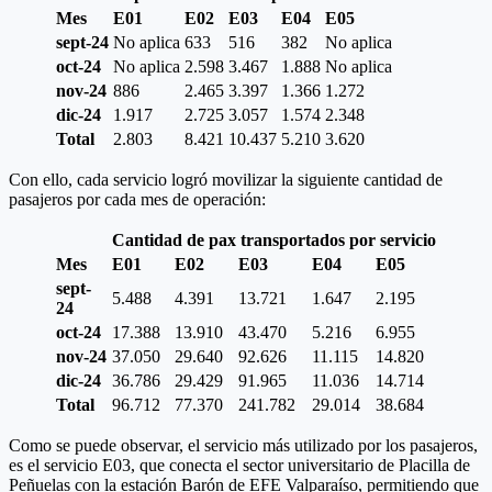
Mes
E01
E02
E03
E04
E05
sept-24
No aplica
633
516
382
No aplica
oct-24
No aplica
2.598
3.467
1.888
No aplica
nov-24
886
2.465
3.397
1.366
1.272
dic-24
1.917
2.725
3.057
1.574
2.348
Total
2.803
8.421
10.437
5.210
3.620
Con ello, cada servicio logró movilizar la siguiente cantidad de
pasajeros por cada mes de operación:
Cantidad de pax transportados por servicio
Mes
E01
E02
E03
E04
E05
sept-
5.488
4.391
13.721
1.647
2.195
24
oct-24
17.388
13.910
43.470
5.216
6.955
nov-24
37.050
29.640
92.626
11.115
14.820
dic-24
36.786
29.429
91.965
11.036
14.714
Total
96.712
77.370
241.782
29.014
38.684
Como se puede observar, el servicio más utilizado por los pasajeros,
es el servicio E03, que conecta el sector universitario de Placilla de
Peñuelas con la estación Barón de EFE Valparaíso, permitiendo que