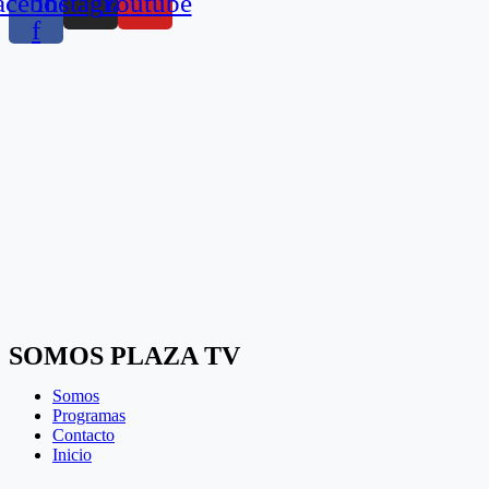
acebook-
Instagram
Youtube
f
SOMOS PLAZA TV
Somos
Programas
Contacto
Inicio