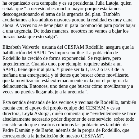
ha organizado esta campaña y es su presidenta, Julia Latoja, quien
señala que “la necesidad es mucho mayor porque estaríamos
descongestionando el tema de la urgencia del plan. También
ayudaríamos a los adultos mayores porque la realidad es muy clara
ahora. A veces no se tiene plata ni para locomoción para poder bajar
a una urgencia. De todas maneras, nosotros no vamos a bajar los
brazos hasta que esto salga”.
Elizabeth Valverde, usuaria del CESFAM Rodelillo, asegura que la
habilitación del SAPU “es imprescindible. La población de
Rodelillo ha crecido de forma exponencial. Se requiere, pero
urgentemente. Cuando uno, por ejemplo, requiere asistir a un
SAPU, tiene que ir al plan. Y puede ser la 1, las 2 o las 3 de la
mañana una emergencia y tú tienes que buscar cómo movilizarte,
que la movilización está extremadamente mala por el peligro a la
delincuencia. Entonces, uno tiene que buscar cómo movilizarse y a
veces no puedes llegar abajo a la urgencia”.
Esta sentida demanda de los vecinos y vecinas de Rodelillo, también
cuenta con el apoyo del propio equipo del CESFAM y es su
directora, Leyla Astorga, quién comenta que “evidentemente se hace
absolutamente necesario poder disponer de este servicio, sobre todo
considerando que nosotros cubrimos las poblaciones también de
Padre Damián y de Barón, además de la propia de Rodelillo, que
corresponde a la jurisdicción de nuestro CESFAM”.