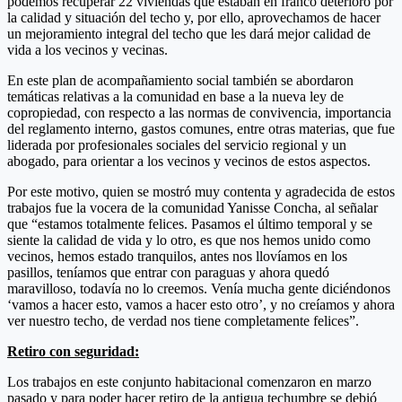
podemos recuperar 22 viviendas que estaban en franco deterioro por
la calidad y situación del techo y, por ello, aprovechamos de hacer
un mejoramiento integral del techo que les dará mejor calidad de
vida a los vecinos y vecinas.
En este plan de acompañamiento social también se abordaron
temáticas relativas a la comunidad en base a la nueva ley de
copropiedad, con respecto a las normas de convivencia, importancia
del reglamento interno, gastos comunes, entre otras materias, que fue
liderada por profesionales sociales del servicio regional y un
abogado, para orientar a los vecinos y vecinos de estos aspectos.
Por este motivo, quien se mostró muy contenta y agradecida de estos
trabajos fue la vocera de la comunidad Yanisse Concha, al señalar
que “estamos totalmente felices. Pasamos el último temporal y se
siente la calidad de vida y lo otro, es que nos hemos unido como
vecinos, hemos estado tranquilos, antes nos llovíamos en los
pasillos, teníamos que entrar con paraguas y ahora quedó
maravilloso, todavía no lo creemos. Venía mucha gente diciéndonos
‘vamos a hacer esto, vamos a hacer esto otro’, y no creíamos y ahora
ver nuestro techo, de verdad nos tiene completamente felices”.
Retiro con seguridad:
Los trabajos en este conjunto habitacional comenzaron en marzo
pasado y para poder hacer retiro de la antigua techumbre se debió