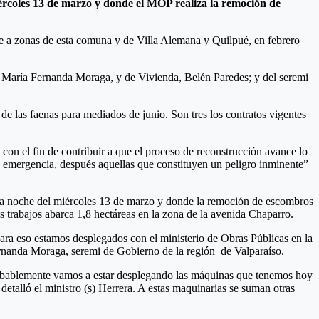
iércoles 13 de marzo y donde el MOP realiza la remoción de
nte a zonas de esta comuna y de Villa Alemana y Quilpué, en febrero
o, María Fernanda Moraga, y de Vivienda, Belén Paredes; y del seremi
 de las faenas para mediados de junio. Son tres los contratos vigentes
 con el fin de contribuir a que el proceso de reconstrucción avance lo
e emergencia, después aquellas que constituyen un peligro inminente”
io la noche del miércoles 13 de marzo y donde la remoción de escombros
s trabajos abarca 1,8 hectáreas en la zona de la avenida Chaparro.
Para eso estamos desplegados con el ministerio de Obras Públicas en la
ernanda Moraga, seremi de Gobierno de la región de Valparaíso.
Probablemente vamos a estar desplegando las máquinas que tenemos hoy
detalló el ministro (s) Herrera. A estas maquinarias se suman otras