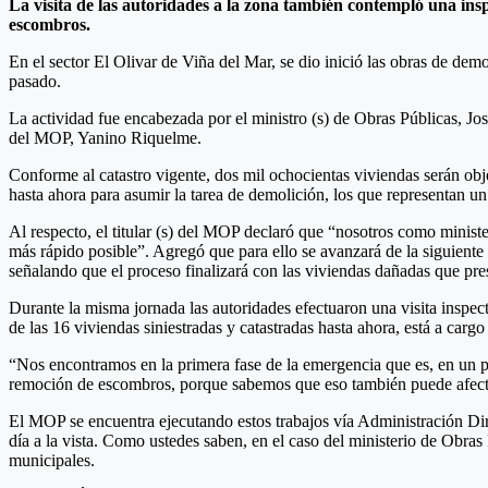
La visita de las autoridades a la zona también contempló una ins
escombros.
En el sector El Olivar de Viña del Mar, se dio inició las obras de de
pasado.
La actividad fue encabezada por el ministro (s) de Obras Públicas, J
del MOP, Yanino Riquelme.
Conforme al catastro vigente, dos mil ochocientas viviendas serán obje
hasta ahora para asumir la tarea de demolición, los que representan un
Al respecto, el titular (s) del MOP declaró que “nosotros como ministe
más rápido posible”. Agregó que para ello se avanzará de la siguient
señalando que el proceso finalizará con las viviendas dañadas que pr
Durante la misma jornada las autoridades efectuaron una visita inspec
de las 16 viviendas siniestradas y catastradas hasta ahora, está a car
“Nos encontramos en la primera fase de la emergencia que es, en un pr
remoción de escombros, porque sabemos que eso también puede afectar 
El MOP se encuentra ejecutando estos trabajos vía Administración Di
día a la vista. Como ustedes saben, en el caso del ministerio de Obras
municipales.