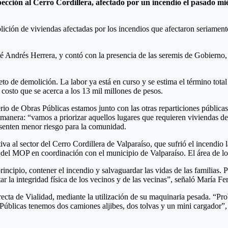
pección al Cerro Cordillera, afectado por un incendio el pasado m
molición de viviendas afectadas por los incendios que afectaron seriame
osé Andrés Herrera, y contó con la presencia de las seremis de Gobiern
to de demolición. La labor ya está en curso y se estima el término total
 costo que se acerca a los 13 mil millones de pesos.
rio de Obras Públicas estamos junto con las otras reparticiones públicas
e manera: “vamos a priorizar aquellos lugares que requieren viviendas d
esenten menor riesgo para la comunidad.
tiva al sector del Cerro Cordillera de Valparaíso, que sufrió el incend
go del MOP en coordinación con el municipio de Valparaíso. El área de lo
incipio, contener el incendio y salvaguardar las vidas de las familias. 
la integridad física de los vecinos y de las vecinas”, señaló María F
recta de Vialidad, mediante la utilización de su maquinaria pesada. “
 Públicas tenemos dos camiones aljibes, dos tolvas y un mini cargador”, 