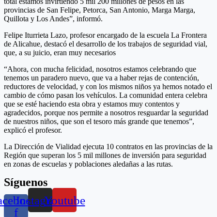
total estamos invirtiendo 5 mil 200 millones de pesos en las
provincias de San Felipe, Petorca, San Antonio, Marga Marga,
Quillota y Los Andes”, informó.
Felipe Iturrieta Lazo, profesor encargado de la escuela La Frontera
de Alicahue, destacó el desarrollo de los trabajos de seguridad vial,
que, a su juicio, eran muy necesarios
“Ahora, con mucha felicidad, nosotros estamos celebrando que
tenemos un paradero nuevo, que va a haber rejas de contención,
reductores de velocidad, y con los mismos niños ya hemos notado el
cambio de cómo pasan los vehículos. La comunidad entera celebra
que se esté haciendo esta obra y estamos muy contentos y
agradecidos, porque nos permite a nosotros resguardar la seguridad
de nuestros niños, que son el tesoro más grande que tenemos”,
explicó el profesor.
La Dirección de Vialidad ejecuta 10 contratos en las provincias de la
Región que superan los 5 mil millones de inversión para seguridad
en zonas de escuelas y poblaciones aledañas a las rutas.
Síguenos
acebook-
Instagram
Youtube
f