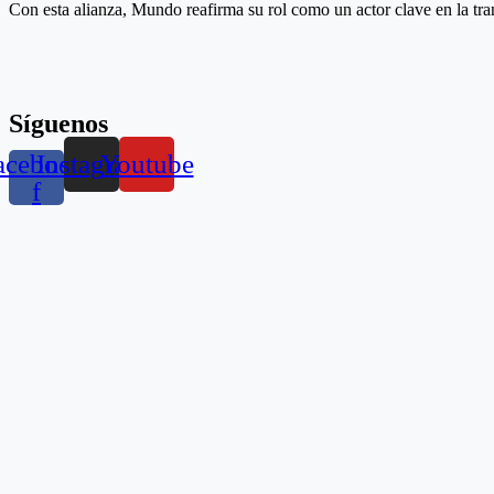
Con esta alianza, Mundo reafirma su rol como un actor clave en la tran
Síguenos
acebook-
Instagram
Youtube
f