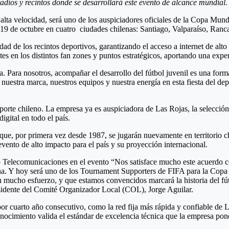
adios y recintos donde se desarrollará este evento de alcance mundial.
lta velocidad, será uno de los auspiciadores oficiales de la Copa Mund
l 19 de octubre en cuatro ciudades chilenas: Santiago, Valparaíso, Ranc
ad de los recintos deportivos, garantizando el acceso a internet de alto
tes en los distintos fan zones y puntos estratégicos, aportando una expe
 Para nosotros, acompañar el desarrollo del fútbol juvenil es una forma
 nuestra marca, nuestros equipos y nuestra energía en esta fiesta del
rte chileno. La empresa ya es auspiciadora de Las Rojas, la selección 
igital en todo el país.
 que, por primera vez desde 1987, se jugarán nuevamente en territorio ch
vento de alto impacto para el país y su proyección internacional.
 Telecomunicaciones en el evento “Nos satisface mucho este acuerdo 
hilena. Y hoy será uno de los Tournament Supporters de FIFA para la Co
mucho esfuerzo, y que estamos convencidos marcará la historia del fút
esidente del Comité Organizador Local (COL), Jorge Aguilar.
cuarto año consecutivo, como la red fija más rápida y confiable de La
nocimiento valida el estándar de excelencia técnica que la empresa pon