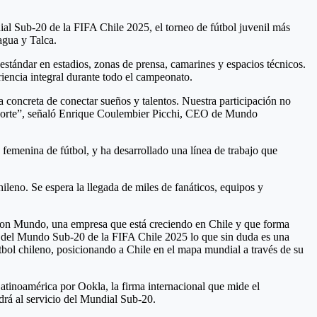
ial Sub-20 de la FIFA Chile 2025, el torneo de fútbol juvenil más
agua y Talca.
 estándar en estadios, zonas de prensa, camarines y espacios técnicos.
riencia integral durante todo el campeonato.
 concreta de conectar sueños y talentos. Nuestra participación no
 deporte”, señaló Enrique Coulembier Picchi, CEO de Mundo
femenina de fútbol, y ha desarrollado una línea de trabajo que
ileno. Se espera la llegada de miles de fanáticos, equipos y
con Mundo, una empresa que está creciendo en Chile y que forma
pa del Mundo Sub-20 de la FIFA Chile 2025 lo que sin duda es una
bol chileno, posicionando a Chile en el mapa mundial a través de su
tinoamérica por Ookla, la firma internacional que mide el
drá al servicio del Mundial Sub-20.