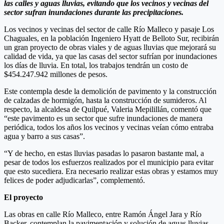
las calles y aguas lluvias, evitando que los vecinos y vecinas del
sector sufran inundaciones durante las precipitaciones.
Los vecinos y vecinas del sector de calle Río Malleco y pasaje Los
Chaguales, en la población Ingeniero Hyatt de Belloto Sur, recibirán
un gran proyecto de obras viales y de aguas lluvias que mejorará su
calidad de vida, ya que las casas del sector sufrían por inundaciones
los días de lluvia. En total, los trabajos tendrán un costo de
$454.247.942 millones de pesos.
Este contempla desde la demolición de pavimento y la construcción
de calzadas de hormigón, hasta la construcción de sumideros. Al
respecto, la alcaldesa de Quilpué, Valeria Mepilillán, comentó que
“este pavimento es un sector que sufre inundaciones de manera
periódica, todos los años los vecinos y vecinas veían cómo entraba
agua y barro a sus casas”.
“Y de hecho, en estas lluvias pasadas lo pasaron bastante mal, a
pesar de todos los esfuerzos realizados por el municipio para evitar
que esto sucediera. Era necesario realizar estas obras y estamos muy
felices de poder adjudicarlas”, complementó.
El proyecto
Las obras en calle Río Malleco, entre Ramón Ángel Jara y Río
Backer, contemplan la pavimentación y solución de aguas lluvias.