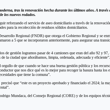
moderna, tras la renovación hecha durante los últimos años. A trav
 de los nuevos rodados.
r reforzando el servicio de aseo domiciliario a través de la renovación 
des para la recolección de residuos sólidos domiciliarios.
Desarrollo Regional (FNDR) que otorga el Gobierno Regional y se enmarc
aron a 5 que se incorporaron anteriormente, para asegurar una transició
os de gestión logramos pasar de 4 camiones que eran del año 92 y 97, 
s de la ciudad que añorábamos, limpia, ordenada, adecuada y eficiente”
 el orgullo de que cuando se hace una buena gestión pública y los recur
 conductor que nos dice qué es lo mejor para recoger la basura hasta lo
necesidades que tiene la comuna”.
 precisó que “este es un proyecto aprobado y financiado el 2024; la ma
ental”.
odrigo Mundaca, del Consejo Regional (CORE) y de los equipos técnicos