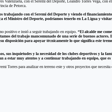
res Valenzuela, con el Seremi del Deporte, Leandro Torres Vega, con el o
incia de Petorca.
trabajando con el Seremi del Deporte y viendo el financiamiento pa
ca el Ministro del Deporte, podríamos tenerlo en La Ligua y visitar
o positivo e instó a seguir trabajando en equipo.
“El alcalde me come
sitamos del trabajo mancomunado de una serie de buenos actores. 
 su disposición para apoyar técnicamente lo que significa este trem
os, sus inquietudes y la necesidad de los clubes deportivos y la 
n a estar muy atentos y a continuar trabajando en equipo, que es u
l Seremi Torres para analizar en terreno este y otros proyectos que neces