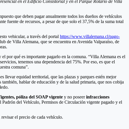
esencial en el Edificio Consistorial y en el Parque Rotario de Villa
 impuesto que deben pagar anualmente todos los dueños de vehículos
nte fuente de recursos, a pesar de que solo el 37,5% de la suma total
to vehicular, a través del portal
https://www.villalemana.cl/pago-
 Club de Villa Alemana, que se encuentra en Avenida Valparaíso, de
oras.
 y el por qué es importante pagarlo en la comuna. “Villa Alemana es el
servicios, tenemos una dependencia del 75%. Por eso, es que el
nuestra comuna”.
 llevar equidad territorial, que las plazas y parques estén mejor
 también, hablar de educación y de la salud primaria, que nos cobija
ledo.
igentes, póliza del SOAP vigente
y no poseer
infracciones
el Padrón del Vehículo, Permisos de Circulación vigente pagado y el
 revisar el precio de cada vehículo.