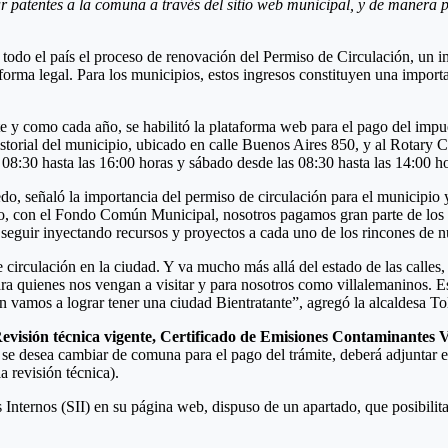
ar patentes a la comuna a través del sitio web municipal, y de manera pr
 todo el país el proceso de renovación del Permiso de Circulación, un
forma legal. Para los municipios, estos ingresos constituyen una importa
y como cada año, se habilitó la plataforma web para el pago del impues
istorial del municipio, ubicado en calle Buenos Aires 850, y al Rotary
s 08:30 hasta las 16:00 horas y sábado desde las 08:30 hasta las 14:00 h
edo, señaló la importancia del permiso de circulación para el municipio
so, con el Fondo Común Municipal, nosotros pagamos gran parte de los 
a seguir inyectando recursos y proyectos a cada uno de los rincones de 
rculación en la ciudad. Y va mucho más allá del estado de las calles, es
ra quienes nos vengan a visitar y para nosotros como villalemaninos. Es
 vamos a lograr tener una ciudad Bientratante”, agregó la alcaldesa To
evisión técnica vigente,
Certificado de Emisiones Contaminantes V
se desea cambiar de comuna para el pago del trámite, deberá adjuntar 
 revisión técnica).
 Internos (SII) en su página web, dispuso de un apartado, que posibilita