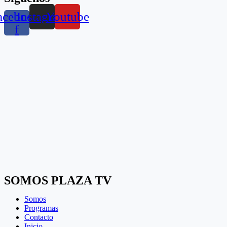
acebook-
Instagram
Youtube
f
SOMOS PLAZA TV
Somos
Programas
Contacto
Inicio