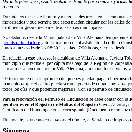
Durante febrero, es posible realizar el trámite para renovar y traslad
Alemana.
Durante los meses de febrero y marzo se desarrolla en las comunas de
motorizados y que permite que estos puedan circular por las calles de 
de dinero ingresa directamente a las arcas municipales.
No obstante, desde la Municipalidad de Villa Alemana, tempranamente 
permiso-circulacion/
y de forma presencial asistiendo al edificio Cons
lunes a jueves desde las 08:30 hasta las 17:00 horas, viernes desde la
En relación a este proceso, la alcaldesa de Villa Alemana, Javiera Tol
municipio que recibe el per cápita más bajo de la Región de Valparaí
llamado es a tener una mejor Villa Alemana, a mejorar los servicios, 
“Esto requiere del compromiso de quienes puedan pagar el permiso de ci
mantenidos, que el centro pueda ser una puerta de entrada amistosa pa
todos los días y que podemos mejorarla. Con su permiso de circulación
Para la renovación del Permiso de Circulación se debe contar con la
R
pendientes en el Registro de Multas del Registro Civil.
Además, si 
Certificado de Homologación si corresponde (Documento reemplaza la
Finalmente, para conocer el valor del trámite, el Servicio de Impuestos
Síguenos