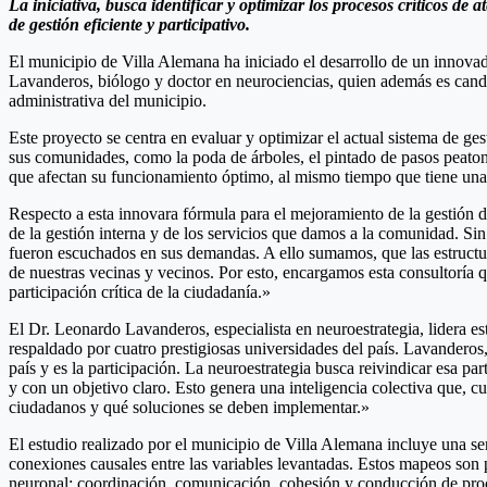
La iniciativa, busca identificar y optimizar los procesos críticos d
de gestión eficiente y participativo.
El municipio de Villa Alemana ha iniciado el desarrollo de un innovad
Lavanderos, biólogo y doctor en neurociencias, quien además es candi
administrativa del municipio.
Este proyecto se centra en evaluar y optimizar el actual sistema de ges
sus comunidades, como la poda de árboles, el pintado de pasos peatonale
que afectan su funcionamiento óptimo, al mismo tiempo que tiene un
Respecto a esta innovara fórmula para el mejoramiento de la gestión d
de la gestión interna y de los servicios que damos a la comunidad. Si
fueron escuchados en sus demandas. A ello sumamos, que las estructuras
de nuestras vecinas y vecinos. Por esto, encargamos esta consultoría qu
participación crítica de la ciudadanía.»
El Dr. Leonardo Lavanderos, especialista en neuroestrategia, lidera es
respaldado por cuatro prestigiosas universidades del país. Lavanderos,
país y es la participación. La neuroestrategia busca reivindicar esa 
y con un objetivo claro. Esto genera una inteligencia colectiva que, c
ciudadanos y qué soluciones se deben implementar.»
El estudio realizado por el municipio de Villa Alemana incluye una ser
conexiones causales entre las variables levantadas. Estos mapeos son 
neuronal: coordinación, comunicación, cohesión y conducción de proces